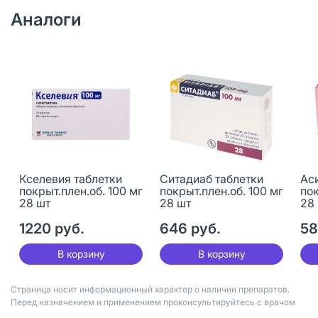
Аналоги
Кселевия таблетки
Ситадиаб таблетки
Ас
покрыт.плен.об. 100 мг
покрыт.плен.об. 100 мг
пок
28 шт
28 шт
28
1220 руб.
646 руб.
58
В корзину
В корзину
Страница носит информационный характер о наличии препаратов.
Перед назначением и применением проконсультируйтесь с врачом