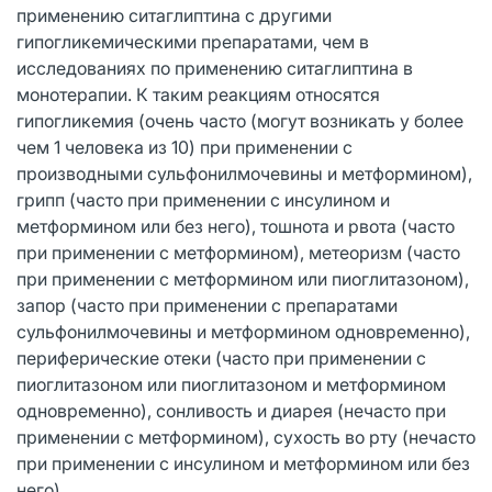
применению ситаглиптина с другими
гипогликемическими препаратами, чем в
исследованиях по применению ситаглиптина в
монотерапии. К таким реакциям относятся
гипогликемия (очень часто (могут возникать у более
чем 1 человека из 10) при применении с
производными сульфонилмочевины и метформином),
грипп (часто при применении с инсулином и
метформином или без него), тошнота и рвота (часто
при применении с метформином), метеоризм (часто
при применении с метформином или пиоглитазоном),
запор (часто при применении с препаратами
сульфонилмочевины и метформином одновременно),
периферические отеки (часто при применении с
пиоглитазоном или пиоглитазоном и метформином
одновременно), сонливость и диарея (нечасто при
применении с метформином), сухость во рту (нечасто
при применении с инсулином и метформином или без
него).