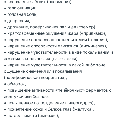
• воспаление лёгких (пневмонит),
• галлюцинации,
• головная боль,
• депрессия,
• дрожание, подёргивания пальцев (тремор),
• кратковременные ощущения жара («приливы»),
• нарушение согласованности движений (атаксия),
• нарушение способности двигаться (дискинезия),
• нарушение чувствительности в виде покалывания и
жжения в конечностях (парестезия),
• нарушение чувствительности в какой-либо зоне,
ощущение онемения или покалывания
(периферическая нейропатия),
• обморок,
• повышение активности «печёночных» ферментов с
желтухой или без неё,
• повышенное потоотделение (гипергидроз),
• пожелтение кожи и белков глаз (желтуха),
• потеря памяти (амнезия),