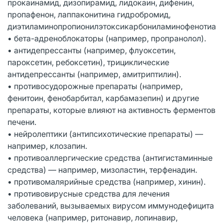
прокаинамид, дизопирамид, лидокаин, дифенин,
пропафенон, лаппаконитина гидробромид,
диэтиламинопропионилэтоксикарбониламинофенотиази
• бета-адреноблокаторы (например, пропранолол).
• антидепрессанты (например, флуоксетин,
пароксетин, ребоксетин), трициклические
антидепрессанты (например, амитриптилин).
• противосудорожные препараты (например,
фенитоин, фенобарбитал, карбамазепин) и другие
препараты, которые влияют на активность ферментов
печени.
• нейролептики (антипсихотические препараты) —
например, клозапин.
• противоаллергические средства (антигистаминные
средства) — например, мизоластин, терфенадин.
• противомалярийные средства (например, хинин).
• противовирусные средства для лечения
заболеваний, вызываемых вирусом иммунодефицита
человека (например, ритонавир, лопинавир,