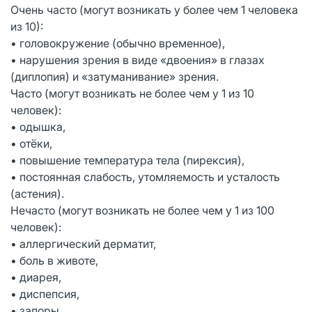
Очень часто (могут возникать у более чем 1 человека
из 10):
• головокружение (обычно временное),
• нарушения зрения в виде «двоения» в глазах
(диплопия) и «затуманивание» зрения.
Часто (могут возникать не более чем у 1 из 10
человек):
• одышка,
• отёки,
• повышение температура тела (пирексия),
• постоянная слабость, утомляемость и усталость
(астения).
Нечасто (могут возникать не более чем у 1 из 100
человек):
• аллергический дерматит,
• боль в животе,
• диарея,
• диспепсия,
• запоры,