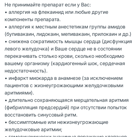
Не принимайте препарат если у Вас:
• аллергия на флекаинид или любые другие
компоненты препарата.
• аллергия к местным анестетикам группы амидов
(бупивакаин, лидокаин, мепивакаин, прилокаин и др.)
• снижена сократимость мышцы сердца (дисфункция
левого желудочка) и Ваше сердце не в состоянии
перекачивать столько крови, сколько необходимо
вашему организму (кардиогенный шок, сердечная
недостаточность).
• инфаркт миокарда в анамнезе (за исключением
пациентов с жизнеугрожающими желудочковыми
аритмиями).
• длительно сохраняющаяся мерцательная аритмия
(фибрилляция предсердий) при отсутствии попыток
восстановить синусовый ритм.
• бессимптомные или нежизнеугрожающие
желудочковые аритмии;
• гемодинамически значимые поражение клапанов