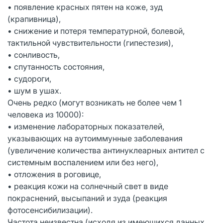
• появление красных пятен на коже, зуд
(крапивница),
• снижение и потеря температурной, болевой,
тактильной чувствительности (гипестезия),
• сонливость,
• спутанность состояния,
• судороги,
• шум в ушах.
Очень редко (могут возникать не более чем 1
человека из 10000):
• изменение лабораторных показателей,
указывающих на аутоиммунные заболевания
(увеличение количества антинуклеарных антител с
системным воспалением или без него),
• отложения в роговице,
• реакция кожи на солнечный свет в виде
покраснений, высыпаний и зуда (реакция
фотосенсибилизации).
Частота неизвестна (исходя из имеющихся данных