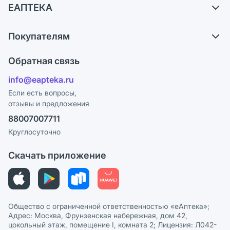
ЕАПТЕКА
Обмен и возврат
О компании
Что с моим заказом?
Покупателям
Карьера
Ответы на вопросы
Оплата
Поставщики
Обратная связь
Блог
Отзывы
Лицензия
info@eapteka.ru
Программа СберСпасибо
Реклама на сайте
Если есть вопросы,
отзывы и предложения
Политика конфиденциальности
Ваши товары на ЕАПТЕКЕ
88007007711
Пользовательское соглашение
Сотрудничество для аптек
Круглосуточно
Политика рекомендаций
СМИ о нас
Скачать приложение
Этика и соответствие
Политика в отношении обработки персональных данных
Общество с ограниченной ответственностью «еАптека»;
Адрес: Москва, Фрунзенская набережная, дом 42,
цокольный этаж, помещение I, комната 2; Лицензия: Л042-