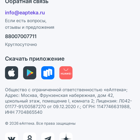
Обратная связь
Блог
Отзывы
Лицензия
info@eapteka.ru
Программа СберСпасибо
Реклама на сайте
Если есть вопросы,
отзывы и предложения
Политика конфиденциальности
Ваши товары на ЕАПТЕКЕ
88007007711
Пользовательское соглашение
Сотрудничество для аптек
Круглосуточно
Политика рекомендаций
СМИ о нас
Скачать приложение
Этика и соответствие
Политика в отношении обработки персональных данных
Общество с ограниченной ответственностью «еАптека»;
Адрес: Москва, Фрунзенская набережная, дом 42,
цокольный этаж, помещение I, комната 2; Лицензия: Л042-
01177-91/00587270 от 09.12.2020 г.; ОГРН: 1147746631988,
ИНН 7704865540
© 2026 eАптека. Все права защищены