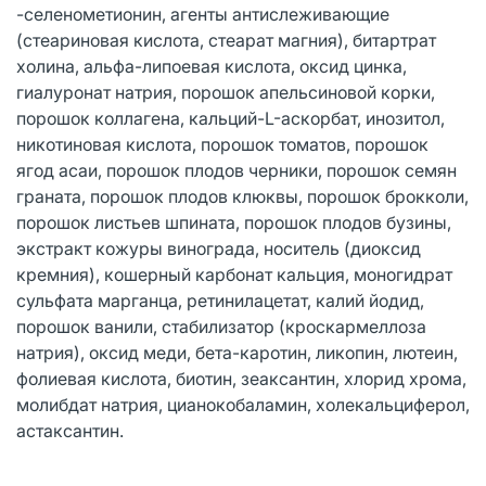
-селенометионин, агенты антислеживающие
(стеариновая кислота, стеарат магния), битартрат
холина, альфа-липоевая кислота, оксид цинка,
гиалуронат натрия, порошок апельсиновой корки,
порошок коллагена, кальций-L-аскорбат, инозитол,
никотиновая кислота, порошок томатов, порошок
ягод асаи, порошок плодов черники, порошок семян
граната, порошок плодов клюквы, порошок брокколи,
порошок листьев шпината, порошок плодов бузины,
экстракт кожуры винограда, носитель (диоксид
кремния), кошерный карбонат кальция, моногидрат
сульфата марганца, ретинилацетат, калий йодид,
порошок ванили, стабилизатор (кроскармеллоза
натрия), оксид меди, бета-каротин, ликопин, лютеин,
фолиевая кислота, биотин, зеаксантин, хлорид хрома,
молибдат натрия, цианокобаламин, холекальциферол,
астаксантин.