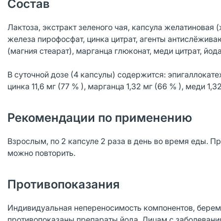
Состав
Лактоза, экстракт зеленого чая, капсула желатиновая 
железа пирофосфат, цинка цитрат, агенты антислёжив
(магния стеарат), марганца глюконат, меди цитрат, йода
В суточной дозе (4 капсулы) содержится: эпигаллокатех
цинка 11,6 мг (77 % ), марганца 1,32 мг (66 % ), меди 1,3
Рекомендации по применению
Взрослым, по 2 капсуле 2 раза в день во время еды. 
можно повторить.
Противопоказания
Индивидуальная непереносимость компонентов, береме
противопоказаны препараты йода. Лицам с заболеван