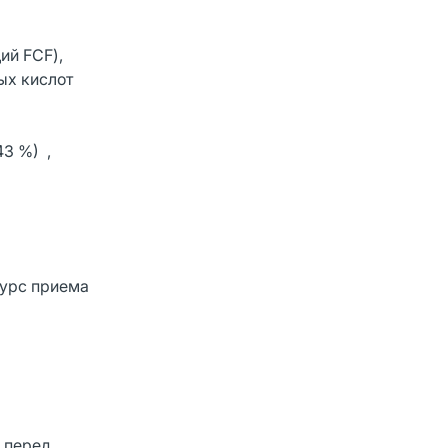
ий FCF),
ых кислот
43 %) ,
курс приема
 перед