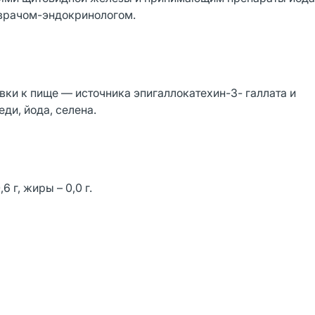
врачом-эндокринологом.
вки к пище — источника эпигаллокатехин-3- галлата и
ди, йода, селена.
 г, жиры – 0,0 г.