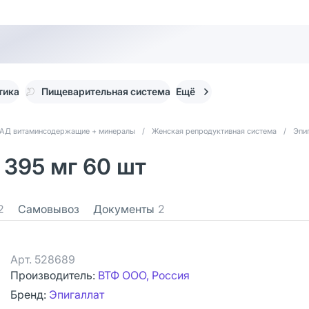
тика
Пищеварительная система
Ещё
АД витаминсодержащие + минералы
/
Женская репродуктивная система
/
Эпи
 395 мг 60 шт
2
Самовывоз
Документы
2
Арт.
528689
Производитель:
ВТФ ООО, Россия
Бренд:
Эпигаллат