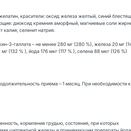
(желатин, красители: оксид железа желтый, синий блестящ
ающие: диоксид кремния аморфный, магниевые соли жирн
т калия, селенит натрия.
ин-3-галлата – не менее 280 мг (280 %), железа 20 мг (1
2 мг (132 % ), йода 176 мкг (117 % ), селена 88 мкг (126 %)
Продолжительность приема – 1 месяц. При необходимости 
нность, кормление грудью, состояния, при которых
иями щитовидной железы и принимающим препараты йода