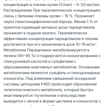
концентрация в плазме крови (Сmах) ‒ 5‒20 мкг/мл.
Распределение При терапевтических концентрациях
связь с белками плазмы крови ‒ 15 %. Проникает
через гематоэнцефалический барьер. Менее 1 % от
принятой кормящей матерью дозы парацетамола
проникает в грудное молоко. Терапевтически
эффективная концентрация парацетамола в плазме
достигается при его назначении в дозе 10‒15 мг/кг.
Метаболизм Парацетамол метаболизируется в
печени (90‒95 %) и подвергается конъюгированию с
глюкуроновой кислотой и сульфатами с
образованием неактивных метаболитов. Основными
метаболитами являются сульфаты и глюкуронидные
конъюгаты. Под влиянием смешанной оксидазной
системы цитохрома Р450 происходит образование
гепатотоксического метаболита, который быстро
инактивируется глутатионом и впоследствии
выводится с мочой в форме цистеина и конъюгатов с