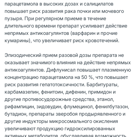
парацетамола в высоких дозах и салицилатов
повышает риск развития рака почки или мочевого
пузыря. При регулярном приеме в течение
длительного времени препарат усиливает действие
непрямых антикоагулянтов (варфарин и прочие
кумарины), что увеличивает риск кровотечений.
Эпизодический прием разовой дозы препарата не
оказывает значимого влияния на действие непрямых
антикоагулянтов. Дифлунисал повышает плазменную
концентрацию парацетамола на 50 %, что повышает
риск развития гепатотоксичности. Барбитураты,
карбамазепин, фенитоин, дифенин, примидон и
другие противосудорожные средства, этанол,
рифампицин, зидовудин, флумецинол, фенилбутазон,
бутадион, препараты зверобоя продырявленного и
другие индукторы микросомального окисления
увеличивают продукцию гидроксилированных
активных метаболитов, обуславливая возможность