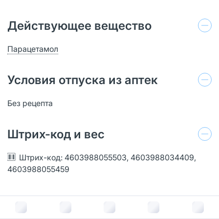
Действующее вещество
Парацетамол
Условия отпуска из аптек
Без рецепта
Штрих-код и вес
Штрих-код: 4603988055503, 4603988034409,
4603988055459
Парацетамол Реневал таблетки шипучие
500 мг 20 шт: отзывы покупателей и