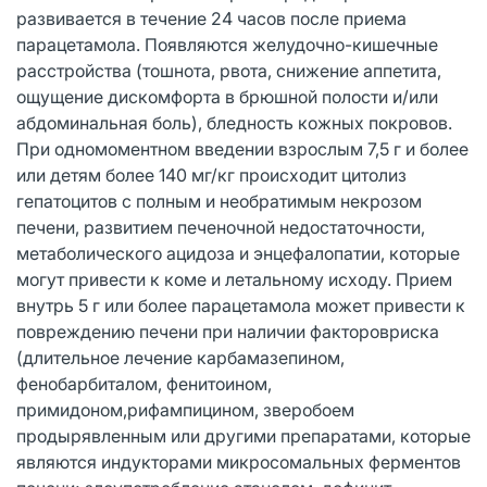
развивается в течение 24 часов после приема
парацетамола. Появляются желудочно-кишечные
расстройства (тошнота, рвота, снижение аппетита,
ощущение дискомфорта в брюшной полости и/или
абдоминальная боль), бледность кожных покровов.
При одномоментном введении взрослым 7,5 г и более
или детям более 140 мг/кг происходит цитолиз
гепатоцитов с полным и необратимым некрозом
печени, развитием печеночной недостаточности,
метаболического ацидоза и энцефалопатии, которые
могут привести к коме и летальному исходу. Прием
внутрь 5 г или более парацетамола может привести к
повреждению печени при наличии факторовриска
(длительное лечение карбамазепином,
фенобарбиталом, фенитоином,
примидоном,рифампицином, зверобоем
продырявленным или другими препаратами, которые
являются индукторами микросомальных ферментов