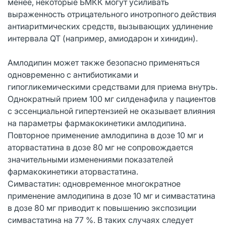
менее, некоторые БМКК могут усиливать
выраженность отрицательного инотропного действия
антиаритмических средств, вызывающих удлинение
интервала QT (например, амиодарон и хинидин).
Амлодипин может также безопасно применяться
одновременно с антибиотиками и
гипогликемическими средствами для приема внутрь.
Однократный прием 100 мг силденафила у пациентов
с эссенциальной гипертензией не оказывает влияния
на параметры фармакокинетики амлодипина.
Повторное применение амлодипина в дозе 10 мг и
аторвастатина в дозе 80 мг не сопровождается
значительными изменениями показателей
фармакокинетики аторвастатина.
Симвастатин: одновременное многократное
применение амлодипина в дозе 10 мг и симвастатина
в дозе 80 мг приводит к повышению экспозиции
симвастатина на 77 %. В таких случаях следует