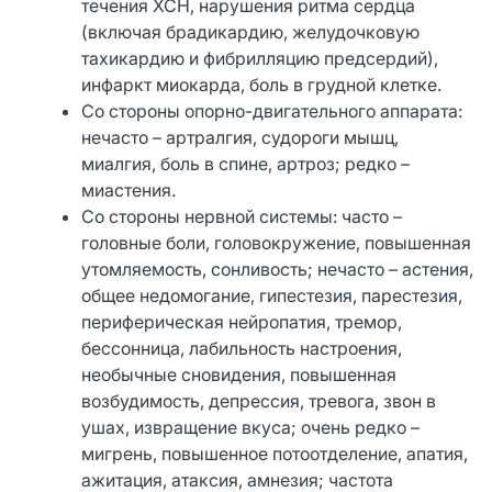
течения ХСН, нарушения ритма сердца
(включая брадикардию, желудочковую
тахикардию и фибрилляцию предсердий),
инфаркт миокарда, боль в грудной клетке.
Со стороны опорно-двигательного аппарата:
нечасто – артралгия, судороги мышц,
миалгия, боль в спине, артроз; редко –
миастения.
Со стороны нервной системы: часто –
головные боли, головокружение, повышенная
утомляемость, сонливость; нечасто – астения,
общее недомогание, гипестезия, парестезия,
периферическая нейропатия, тремор,
бессонница, лабильность настроения,
необычные сновидения, повышенная
возбудимость, депрессия, тревога, звон в
ушах, извращение вкуса; очень редко –
мигрень, повышенное потоотделение, апатия,
ажитация, атаксия, амнезия; частота