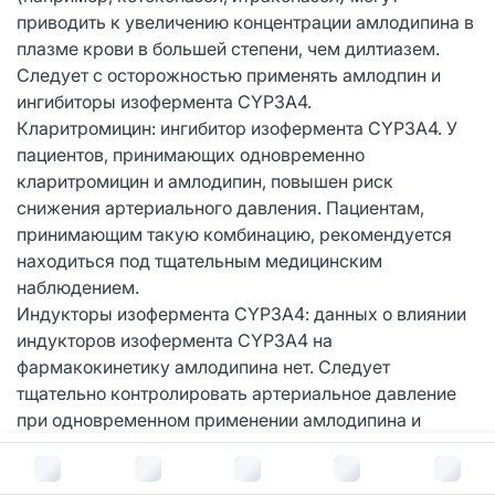
приводить к увеличению концентрации амлодипина в
плазме крови в большей степени, чем дилтиазем.
Следует с осторожностью применять амлодпин и
ингибиторы изофермента CYP3А4.
Кларитромицин: ингибитор изофермента CYP3А4. У
пациентов, принимающих одновременно
кларитромицин и амлодипин, повышен риск
снижения артериального давления. Пациентам,
принимающим такую комбинацию, рекомендуется
находиться под тщательным медицинским
наблюдением.
Индукторы изофермента CYP3А4: данных о влиянии
индукторов изофермента CYP3А4 на
фармакокинетику амлодипина нет. Следует
тщательно контролировать артериальное давление
при одновременном применении амлодипина и
индукторов изофермента CYP3А4.
В корзину за
203
руб.