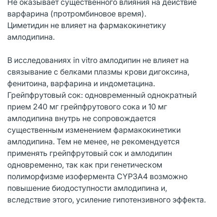
Не оказывает существенного влияния на действие
варфарина (протромбиновое время).
Циметидин не влияет на фармакокинетику
амлодипина.
В исследованиях in vitro амлодипин не влияет на
связывание с белками плазмы крови дигоксина,
фенитоина, варфарина и индометацина.
Грейпфрутовый сок: одновременный однократный
прием 240 мг грейпфрутового сока и 10 мг
амлодипина внутрь не сопровождается
существенным изменением фармакокинетики
амлодипина. Тем не менее, не рекомендуется
применять грейпфрутовый сок и амлодипин
одновременно, так как при генетическом
полиморфизме изофермента CYP3А4 возможно
повышение биодоступности амлодипина и,
вследствие этого, усиление гипотензивного эффекта.