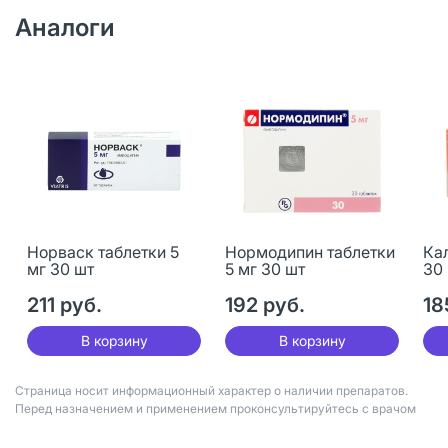
Аналоги
Норваск таблетки 5
Нормодипин таблетки
Кал
мг 30 шт
5 мг 30 шт
30
211 руб.
192 руб.
18
В корзину
В корзину
Страница носит информационный характер о наличии препаратов.
Перед назначением и применением проконсультируйтесь с врачом