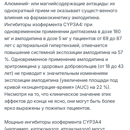
Алюминий- или магнийсодержащие антациды: их
однократный прием не оказывает сущест-венного
влияния на фармакокинетику амлодипина.
Ингибиторы изофермента CYP3A4: при
одновременном применении дилтиазема в дозе 180
мг и амлодипина в дозе 5 мг у пациентов от 69 до 87
лет с артериальной гипертензией, отмечается
повышение системной экспозиции амлодипина на 57
%. Одновременное применение амлодипина и
эритромицина у здоровых добровольцев (от 18 до 43
лет) не приводит к значительным изменениям
экспозиции амлодипина (увеличение площади под
кривой «концентрация-время» (AUC) на 22 %).
Несмотря на то, что клиническое значение этих
эффектов до конца не ясно, они могут быть более
ярко выражены у пожилых пациентов.
Мощные ингибиторы изофермента CYP3А4
(например, кетоконазол, итраконазол) могут