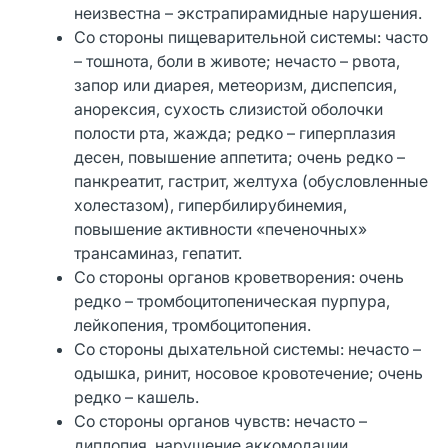
неизвестна – экстрапирамидные нарушения.
Со стороны пищеварительной системы: часто
– тошнота, боли в животе; нечасто – рвота,
запор или диарея, метеоризм, диспепсия,
анорексия, сухость слизистой оболочки
полости рта, жажда; редко – гиперплазия
десен, повышение аппетита; очень редко –
панкреатит, гастрит, желтуха (обусловленные
холестазом), гипербилирубинемия,
повышение активности «печеночных»
трансаминаз, гепатит.
Со стороны органов кроветворения: очень
редко – тромбоцитопеническая пурпура,
лейкопения, тромбоцитопения.
Со стороны дыхательной системы: нечасто –
одышка, ринит, носовое кровотечение; очень
редко – кашель.
Со стороны органов чувств: нечасто –
диплопия, нарушение аккомодации,