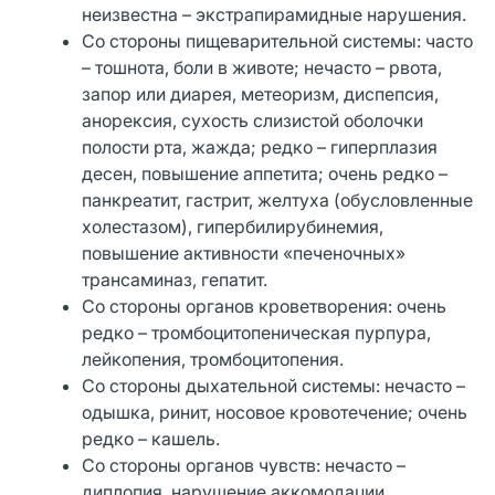
неизвестна – экстрапирамидные нарушения.
Со стороны пищеварительной системы: часто
– тошнота, боли в животе; нечасто – рвота,
запор или диарея, метеоризм, диспепсия,
анорексия, сухость слизистой оболочки
полости рта, жажда; редко – гиперплазия
десен, повышение аппетита; очень редко –
панкреатит, гастрит, желтуха (обусловленные
холестазом), гипербилирубинемия,
повышение активности «печеночных»
трансаминаз, гепатит.
Со стороны органов кроветворения: очень
редко – тромбоцитопеническая пурпура,
лейкопения, тромбоцитопения.
Со стороны дыхательной системы: нечасто –
одышка, ринит, носовое кровотечение; очень
редко – кашель.
Со стороны органов чувств: нечасто –
диплопия, нарушение аккомодации,