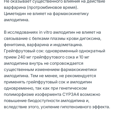
Не оказывает существенного влияния на действие
варфарина (протромбиновое время).
Циметидин не влияет на фармакокинетику
амлодипина.
В исследованиях in vitro амлодипин не влияет на
связывание с белками плазмы крови дигоксина,
фенитоина, варфарина и индометацина.
Грейпфрутовый сок: одновременный однократный
прием 240 мг грейпфрутового сока и 10 мг
амлодипина внутрь не сопровождается
существенным изменением фармакокинетики
амлодипина. Тем не менее, не рекомендуется
применять грейпфрутовый сок и амлодипин
одновременно, так как при генетическом
полиморфизме изофермента CYP3А4 возможно
повышение биодоступности амлодипина и,
вследствие этого, усиление гипотензивного эффекта.