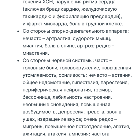
течения ХСН, нарушения ритма сердца
(включая брадикардию, желудочковую
тахикардию и фибрилляцию предсердий),
инфаркт миокарда, боль в грудной клетке.
Со стороны опорно-двигательного аппарата:
нечасто – артралгия, судороги мышц,
миалгия, боль в спине, артроз; редко –
миастения.
Со стороны нервной системы: часто –
головные боли, головокружение, повышенная
утомляемость, сонливость; нечасто – астения,
общее недомогание, гипестезия, парестезия,
периферическая нейропатия, тремор,
бессонница, лабильность настроения,
необычные сновидения, повышенная
возбудимость, депрессия, тревога, звон в
ушах, извращение вкуса; очень редко –
мигрень, повышенное потоотделение, апатия,
ажитация, атаксия, амнезия; частота