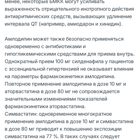
менее, некоторые БМКК могут усиливать
выраженность отрицательного инотропного действия
антиаритмических средств, вызывающих удлинение
интервала QT (например, амиодарон и хинидин).
Амлодипин может также безопасно применяться
одновременно с антибиотиками и
гипогликемическими средствами для приема внутрь.
Однократный прием 100 мг силденафила у пациентов
с эссенциальной гипертензией не оказывает влияния
на параметры фармакокинетики амлодипина.
Повторное применение амлодипина в дозе 10 мг и
аторвастатина в дозе 80 мг не сопровождается
значительными изменениями показателей
фармакокинетики аторвастатина.
Симвастатин: одновременное многократное
применение амлодипина в дозе 10 мг и симвастатина
в дозе 80 мг приводит к повышению экспозиции
симвастатина на 77 %. В таких случаях следует