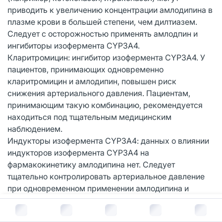
приводить к увеличению концентрации амлодипина в
плазме крови в большей степени, чем дилтиазем.
Следует с осторожностью применять амлодпин и
ингибиторы изофермента CYP3А4.
Кларитромицин: ингибитор изофермента CYP3А4. У
пациентов, принимающих одновременно
кларитромицин и амлодипин, повышен риск
снижения артериального давления. Пациентам,
принимающим такую комбинацию, рекомендуется
находиться под тщательным медицинским
наблюдением.
Индукторы изофермента CYP3А4: данных о влиянии
индукторов изофермента CYP3А4 на
фармакокинетику амлодипина нет. Следует
тщательно контролировать артериальное давление
при одновременном применении амлодипина и
индукторов изофермента CYP3А4.
В корзину за
293
руб.