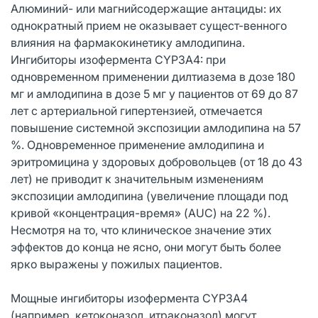
Алюминий- или магнийсодержащие антациды: их
однократный прием не оказывает сущест-венного
влияния на фармакокинетику амлодипина.
Ингибиторы изофермента CYP3A4: при
одновременном применении дилтиазема в дозе 180
мг и амлодипина в дозе 5 мг у пациентов от 69 до 87
лет с артериальной гипертензией, отмечается
повышение системной экспозиции амлодипина на 57
%. Одновременное применение амлодипина и
эритромицина у здоровых добровольцев (от 18 до 43
лет) не приводит к значительным изменениям
экспозиции амлодипина (увеличение площади под
кривой «концентрация-время» (AUC) на 22 %).
Несмотря на то, что клиническое значение этих
эффектов до конца не ясно, они могут быть более
ярко выражены у пожилых пациентов.
Мощные ингибиторы изофермента CYP3А4
(например, кетоконазол, итраконазол) могут