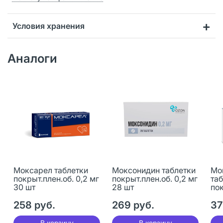
Условия хранения
Аналоги
Моксарел таблетки
Моксонидин таблетки
Мо
покрыт.плен.об. 0,2 мг
покрыт.плен.об. 0,2 мг
та
30 шт
28 шт
пок
30
258 руб.
269 руб.
37
В корзину
В корзину