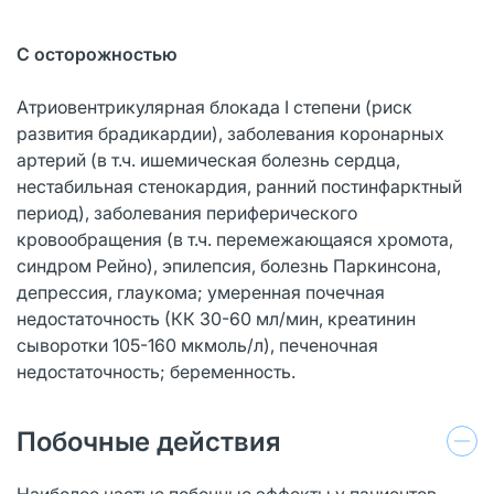
С осторожностью
Атриовентрикулярная блокада I степени (риск
развития брадикардии), заболевания коронарных
артерий (в т.ч. ишемическая болезнь сердца,
нестабильная стенокардия, ранний постинфарктный
период), заболевания периферического
кровообращения (в т.ч. перемежающаяся хромота,
синдром Рейно), эпилепсия, болезнь Паркинсона,
депрессия, глаукома; умеренная почечная
недостаточность (КК 30-60 мл/мин, креатинин
сыворотки 105-160 мкмоль/л), печеночная
недостаточность; беременность.
Побочные действия
Наиболее частые побочные эффекты у пациентов,