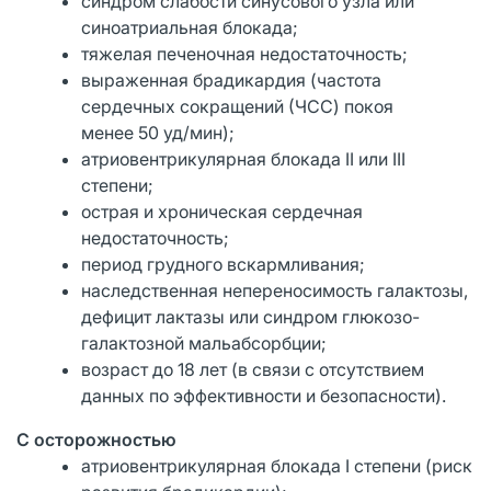
синдром слабости синусового узла или
синоатриальная блокада;
тяжелая печеночная недостаточность;
выраженная брадикардия (частота
сердечных сокращений (ЧСС) покоя
менее 50 уд/мин);
атриовентрикулярная блокада II или III
степени;
острая и хроническая сердечная
недостаточность;
период грудного вскармливания;
наследственная непереносимость галактозы,
дефицит лактазы или синдром глюкозо-
галактозной мальабсорбции;
возраст до 18 лет (в связи с отсутствием
данных по эффективности и безопасности).
С осторожностью
атриовентрикулярная блокада I степени (риск