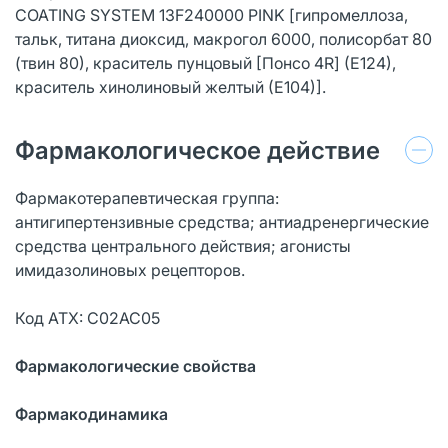
COATING SYSTEM 13F240000 PINK [гипромеллоза,
тальк, титана диоксид, макрогол 6000, полисорбат 80
(твин 80), краситель пунцовый [Понсо 4R] (Е124),
краситель хинолиновый желтый (Е104)].
Фармакологическое действие
Фармакотерапевтическая группа:
антигипертензивные средства; антиадренергические
средства центрального действия; агонисты
имидазолиновых рецепторов.
Код АТХ: С02АС05
Фармакологические свойства
Фармакодинамика