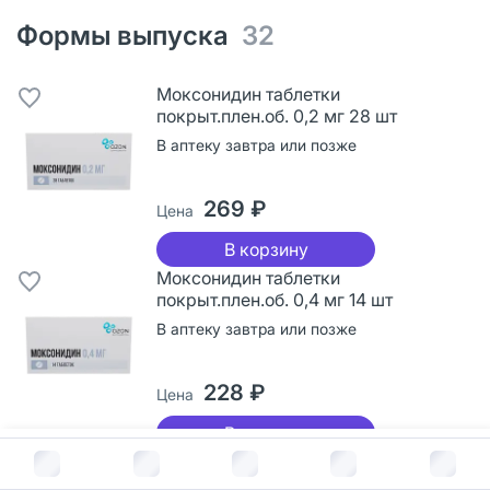
Формы выпуска
32
Моксонидин таблетки
покрыт.плен.об. 0,2 мг 28 шт
В аптеку завтра или позже
269 ₽
Цена
В корзину
Моксонидин таблетки
покрыт.плен.об. 0,4 мг 14 шт
В аптеку завтра или позже
228 ₽
Цена
В корзину
В корзину за
1 010
руб.
Моксонидин таблетки
покрыт.плен.об. 0,2 мг 14 шт