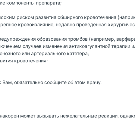
гие компоненты препарата;
высоким риском развития обширного кровотечения (напри
ерепное кровоизлияние, недавно проведенная хирургиче
редупреждения образования тромбов (например, варфар
ключением случаев изменения антикоагулянтной терапии и
нозного или артериального катетера;
звития кровотечения;
 Вам, обязательно сообщите об этом врачу.
накорен может вызывать нежелательные реакции, однак