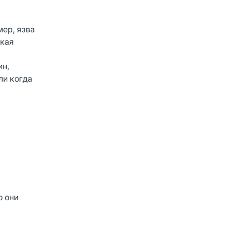
мер, язва
ская
ин,
ли когда
о они