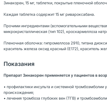
Зинакорен, 15 мг, таблетки, покрытые пленочной оболо
Каждая таблетка содержит 15 мг ривароксабана.
Прочими ингредиентами (вспомогательными веществами
микрокристаллическая (тип 102), кроскармеллоза натри
Пленочная оболочка: гипромеллоза 2910, титана диоксид
краситель железа оксид красный (Е172), краситель жел
Показания
Препарат Зинакорен применяется у пациентов в возра
• профилактики инсульта и системной тромбоэмболии 
происхождения;
• лечения тромбоза глубоких вен (ТГВ) и тромбоэмбол