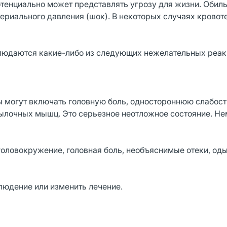
отенциально может представлять угрозу для жизни. Обил
ериального давления (шок). В некоторых случаях кровот
блюдаются какие-либо из следующих нежелательных реак
ы могут включать головную боль, одностороннюю слабость
тылочных мышц. Это серьезное неотложное состояние. Н
головокружение, головная боль, необъяснимые отеки, оды
людение или изменить лечение.