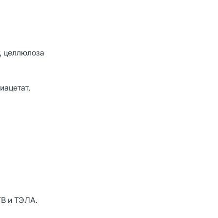
, целлюлоза
иацетат,
ГВ и ТЭЛА.