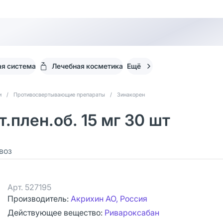
я система
Лечебная косметика
Ещё
и
/
Противосвертывающие препараты
/
Зинакорен
.плен.об. 15 мг 30 шт
воз
Арт.
527195
Производитель:
Акрихин АО, Россия
Действующее вещество:
Ривароксабан