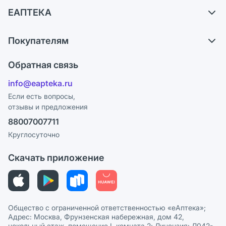
Самовывоз из аптек
ЕАПТЕКА
Обмен и возврат
О компании
Что с моим заказом?
Покупателям
Карьера
Ответы на вопросы
Оплата
Поставщики
Обратная связь
Блог
Отзывы
Лицензия
info@eapteka.ru
Программа СберСпасибо
Реклама на сайте
Если есть вопросы,
отзывы и предложения
Политика конфиденциальности
Ваши товары на ЕАПТЕКЕ
88007007711
Пользовательское соглашение
Сотрудничество для аптек
Круглосуточно
Политика рекомендаций
СМИ о нас
Скачать приложение
Этика и соответствие
Политика в отношении обработки персональных данных
Общество с ограниченной ответственностью «еАптека»;
Адрес: Москва, Фрунзенская набережная, дом 42,
цокольный этаж, помещение I, комната 2; Лицензия: Л042-