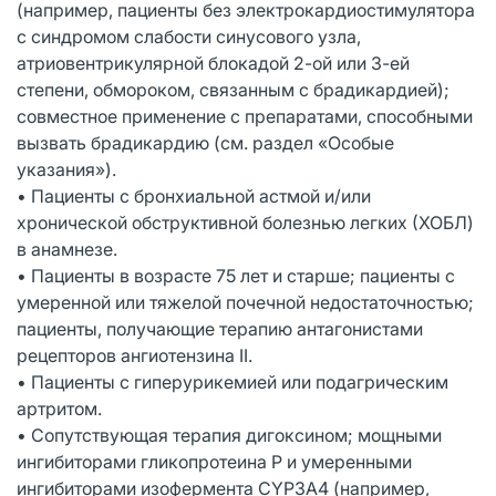
(например, пациенты без электрокардиостимулятора
с синдромом слабости синусового узла,
атриовентрикулярной блокадой 2-ой или 3-ей
степени, обмороком, связанным с брадикардией);
совместное применение с препаратами, способными
вызвать брадикардию (см. раздел «Особые
указания»).
• Пациенты с бронхиальной астмой и/или
хронической обструктивной болезнью легких (ХОБЛ)
в анамнезе.
• Пациенты в возрасте 75 лет и старше; пациенты с
умеренной или тяжелой почечной недостаточностью;
пациенты, получающие терапию антагонистами
рецепторов ангиотензина II.
• Пациенты с гиперурикемией или подагрическим
артритом.
• Сопутствующая терапия дигоксином; мощными
ингибиторами гликопротеина P и умеренными
ингибиторами изофермента CYP3A4 (например,