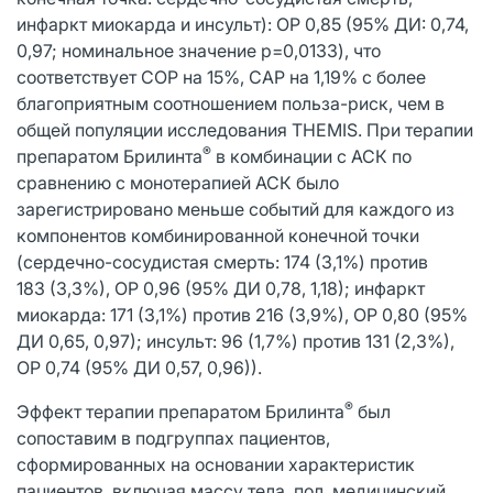
инфаркт миокарда и инсульт): ОР 0,85 (95% ДИ: 0,74,
0,97; номинальное значение p=0,0133), что
соответствует СОР на 15%, САР на 1,19% с более
благоприятным соотношением польза-риск, чем в
общей популяции исследования THEMIS. При терапии
®
препаратом Брилинта
в комбинации с АСК по
сравнению с монотерапией АСК было
зарегистрировано меньше событий для каждого из
компонентов комбинированной конечной точки
(сердечно-сосудистая смерть: 174 (3,1%) против
183 (3,3%), ОР 0,96 (95% ДИ 0,78, 1,18); инфаркт
миокарда: 171 (3,1%) против 216 (3,9%), ОР 0,80 (95%
ДИ 0,65, 0,97); инсульт: 96 (1,7%) против 131 (2,3%),
ОР 0,74 (95% ДИ 0,57, 0,96)).
®
Эффект терапии препаратом Брилинта
был
сопоставим в подгруппах пациентов,
сформированных на основании характеристик
пациентов, включая массу тела, пол, медицинский