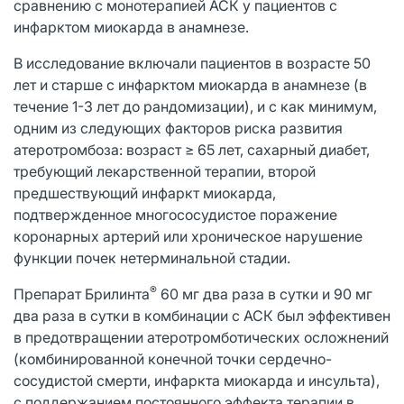
сравнению с монотерапией АСК у пациентов с
инфарктом миокарда в анамнезе.
В исследование включали пациентов в возрасте 50
лет и старше с инфарктом миокарда в анамнезе (в
течение 1-3 лет до рандомизации), и с как минимум,
одним из следующих факторов риска развития
атеротромбоза: возраст ≥ 65 лет, сахарный диабет,
требующий лекарственной терапии, второй
предшествующий инфаркт миокарда,
подтвержденное многососудистое поражение
коронарных артерий или хроническое нарушение
функции почек нетерминальной стадии.
®
Препарат Брилинта
60 мг два раза в сутки и 90 мг
два раза в сутки в комбинации с АСК был эффективен
в предотвращении атеротромботических осложнений
(комбинированной конечной точки сердечно-
сосудистой смерти, инфаркта миокарда и инсульта),
с поддержанием постоянного эффекта терапии в