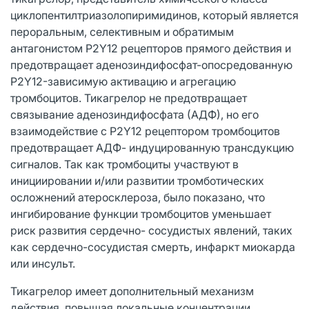
циклопентилтриазолопиримидинов, который является
пероральным, селективным и обратимым
антагонистом P2Y12 рецепторов прямого действия и
предотвращает аденозиндифосфат-опосредованную
P2Y12-зависимую активацию и агрегацию
тромбоцитов. Тикагрелор не предотвращает
связывание аденозиндифосфата (АДФ), но его
взаимодействие с Р2Y12 рецептором тромбоцитов
предотвращает АДФ- индуцированную трансдукцию
сигналов. Так как тромбоциты участвуют в
инициировании и/или развитии тромботических
осложнений атеросклероза, было показано, что
ингибирование функции тромбоцитов уменьшает
риск развития сердечно- сосудистых явлений, таких
как сердечно-сосудистая смерть, инфаркт миокарда
или инсульт.
Тикагрелор имеет дополнительный механизм
действия, повышая локальные концентрации