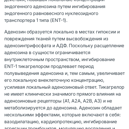
эндогенного аденозина путем ингибирования
эндогенного равновесного нуклеозидного
транспортера 1 типа (ENT-1).
Аденозин образуется локально в местах гипоксии и
повреждения тканей путем высвобождения из
аденозинтрифосфата и АДФ. Поскольку расщепление
аденозина в сущности ограничивается
внутриклеточным пространством, ингибирование
ENT-1 тикагрелором продлевает период
полувыведения аденозина и, тем самым, увеличивает
его локальную внеклеточную концентрацию,
усиливая локальный аденозиновый ответ. Тикагрелор
не имеет клинически значимого прямого влияния на
аденозиновые рецепторы (A1, A2A, A2B, A3) и не
метаболизируется до аденозина. Аденозин обладает
несколькими эффектами, которые включают в себя:
вазодилатацию, кардиопротекцию, ингибирование
агрегации тромбоцитов, модуляцию воспаления и