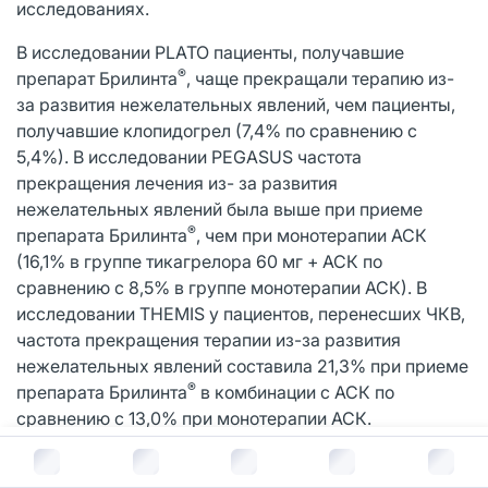
исследованиях.
В исследовании PLATO пациенты, получавшие
®
препарат Брилинта
, чаще прекращали терапию из-
за развития нежелательных явлений, чем пациенты,
получавшие клопидогрел (7,4% по сравнению с
5,4%). В исследовании PEGASUS частота
прекращения лечения из- за развития
нежелательных явлений была выше при приеме
®
препарата Брилинта
, чем при монотерапии АСК
(16,1% в группе тикагрелора 60 мг + АСК по
сравнению с 8,5% в группе монотерапии АСК). В
исследовании THEMIS у пациентов, перенесших ЧКВ,
частота прекращения терапии из-за развития
нежелательных явлений составила 21,3% при приеме
®
препарата Брилинта
в комбинации с АСК по
сравнению с 13,0% при монотерапии АСК.
В корзину за
8 506
руб.
Наиболее часто отмечавшимися нежелательными
реакциями у пациентов, принимавших тикагрелор,