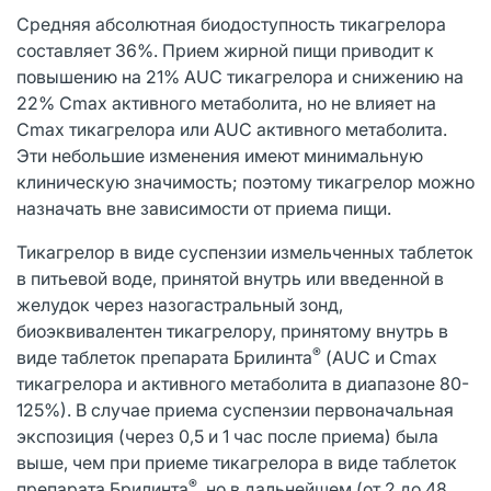
Средняя абсолютная биодоступность тикагрелора
составляет 36%. Прием жирной пищи приводит к
повышению на 21% AUC тикагрелора и снижению на
22% Cmax активного метаболита, но не влияет на
Cmax тикагрелора или AUC активного метаболита.
Эти небольшие изменения имеют минимальную
клиническую значимость; поэтому тикагрелор можно
назначать вне зависимости от приема пищи.
Тикагрелор в виде суспензии измельченных таблеток
в питьевой воде, принятой внутрь или введенной в
желудок через назогастральный зонд,
биоэквивалентен тикагрелору, принятому внутрь в
®
виде таблеток препарата Брилинта
(AUC и Cmax
тикагрелора и активного метаболита в диапазоне 80-
125%). В случае приема суспензии первоначальная
экспозиция (через 0,5 и 1 час после приема) была
выше, чем при приеме тикагрелора в виде таблеток
®
препарата Брилинта
, но в дальнейшем (от 2 до 48