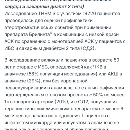
сердца и сахарный диабет 2 типа)
Исследование THEMIS с участием 19220 пациентов
проводилось для оценки профилактики
атеротромботических событий при применении
®
препарата Брилинта
в комбинации с низкой дозой
АСК по сравнению с монотерапией АСК у пациентов с
ИБС и сахарным диабетом 2 типа (СД2).
В исследование включали пациентов в возрасте 50
лет и старше с ИБС, определяемой как ЧКВ в
анамнезе (58% популяции исследования) или АКШ в
анамнезе (29%), или без коронарной
реваскуляризации в анамнезе, но с ангиографически
подтвержденным стенозом просвета ≥ 50% не менее
1 коронарной артерии (20%), и с СД2, получавших
терапию гипогликемическим препаратом не менее 6
месяцев до начала исследования. Пациентов с
инфарктом миокарда или инсультом в анамнезе не
включали в исследование. В общей популяции