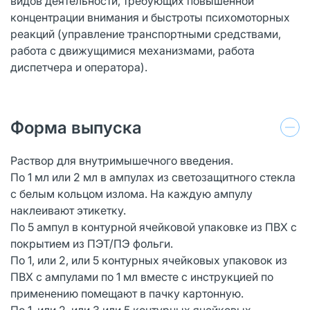
видов деятельности, требующих повышенной
концентрации внимания и быстроты психомоторных
реакций (управление транспортными средствами,
работа с движущимися механизмами, работа
диспетчера и оператора).
Форма выпуска
Раствор для внутримышечного введения.
По 1 мл или 2 мл в ампулах из светозащитного стекла
с белым кольцом излома. На каждую ампулу
наклеивают этикетку.
По 5 ампул в контурной ячейковой упаковке из ПВХ с
покрытием из ПЭТ/ПЭ фольги.
По 1, или 2, или 5 контурных ячейковых упаковок из
ПВХ с ампулами по 1 мл вместе с инструкцией по
применению помещают в пачку картонную.
По 1, или 2, или 3 или 5 контурных ячейковых