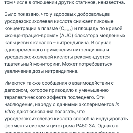
том числе в отношении других статинов, неизвестна.
Было показано, что у здоровых добровольцев
урсодезоксихолевая кислота снижает пиковые
концентрации в плазме (С
) и площадь по кривой
max
«концентрация-время» (AUC) блокатора медленных
кальциевых каналов – нитрендипина. В случае
одновременного применения нитрендипина и
урсодезоксихолевой кислоты рекомендуется
тщательный мониторинг. Может потребоваться
увеличение дозы нитрендипина.
Имеются также сообщения о взаимодействии с
дапсоном, которое приводило к уменьшению
терапевтического эффекта последнего. Эти
наблюдения, наряду с данными экспериментов
in
vitro
, дают основания полагать, что
урсодезоксихолевая кислота способна индуцировать
ферменты системы цитохрома Р450 3А. Однако в
спланированном исследовании взаимодействия с