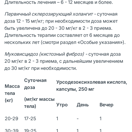
Длительность лечения – 6 - 12 месяцев и более.
Первичный склерозирующий холангит -
cуточная
доза 12 - 15 мг/кг; при необходимости доза может
быть увеличена до 20 - 30 мг/кг в 2 - 3 приема.
Длительность терапии составляет от 6 месяцев до
нескольких лет (смотри раздел «Особые указания»).
Муковисцидоз (кистозный фиброз) -
cуточная доза
20 мг/кг в 2 - 3 приема, с дальнейшим увеличением
до 30 мг/кг при необходимости.
Суточная
Урсодезоксихолевая кислота,
Масса
доза
капсулы, 250 мг
тела
(мг/кг массы
(кг)
Утро
День
Вечер
тела)
20-29
17-25
1
-
1
30-39
19-25
1
1
1