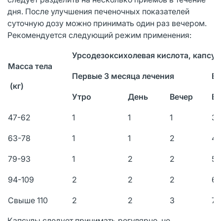
дня. После улучшения печеночных показателей
суточную дозу можно принимать один раз вечером.
Рекомендуется следующий режим применения:
Урсодезоксихолевая кислота, капсул
Масса тела
Первые 3 месяца лечения
Вп
(кг)
Утро
День
Вечер
Ве
47-62
1
1
1
3
63-78
1
1
2
4
79-93
1
2
2
5
94-109
2
2
2
6
Свыше 110
2
2
3
7
Капсулы следует принимать регулярно, не