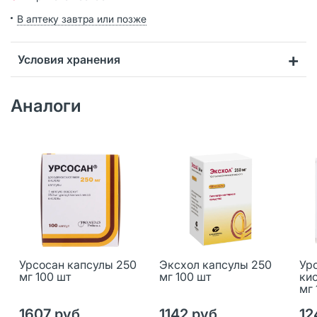
В аптеку завтра или позже
Условия хранения
Аналоги
Урсосан капсулы 250
Эксхол капсулы 250
Ур
мг 100 шт
мг 100 шт
ки
мг 
1607 руб.
1142 руб.
12