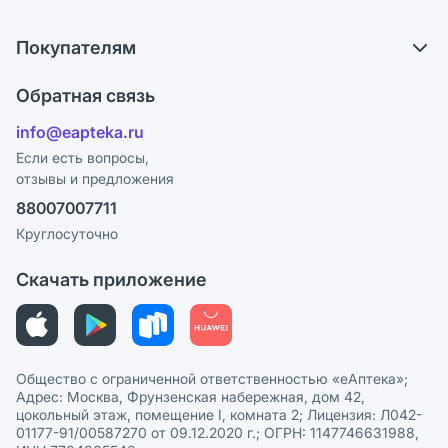
Обмен и возврат
О компании
Что с моим заказом?
Покупателям
Карьера
Ответы на вопросы
Оплата
Поставщики
Обратная связь
Блог
Отзывы
Лицензия
info@eapteka.ru
Программа СберСпасибо
Реклама на сайте
Если есть вопросы,
отзывы и предложения
Политика конфиденциальности
Ваши товары на ЕАПТЕКЕ
88007007711
Пользовательское соглашение
Сотрудничество для аптек
Круглосуточно
Политика рекомендаций
СМИ о нас
Скачать приложение
Этика и соответствие
Политика в отношении обработки персональных данных
Общество с ограниченной ответственностью «еАптека»;
Адрес: Москва, Фрунзенская набережная, дом 42,
цокольный этаж, помещение I, комната 2; Лицензия: Л042-
01177-91/00587270 от 09.12.2020 г.; ОГРН: 1147746631988,