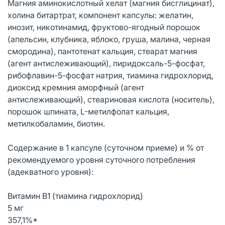
Магния аминокислотный хелат (магния бисглицинат),
холина битартрат, компонент капсулы: желатин,
инозит, никотинамид, фруктово-ягодный порошок
(апельсин, клубника, яблоко, груша, малина, черная
смородина), пантотенат кальция, стеарат магния
(агент антислеживающий), пиридоксаль-5-фосфат,
рибофлавин-5-фосфат натрия, тиамина гидрохлорид,
диоксид кремния аморфный (агент
антислеживающий), стеариновая кислота (носитель),
порошок шпината, L-метилфолат кальция,
метилкобаламин, биотин.
Содержание в 1 капсуле (суточном приеме) и % от
рекомендуемого уровня суточного потребления
(адекватного уровня):
Витамин В1 (тиамина гидрохлорид)
5 мг
357,1%*