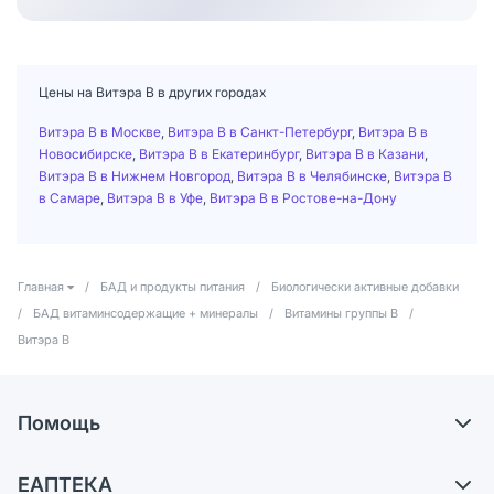
Цены на Витэра В в других городах
Витэра В в Москве
,
Витэра В в Санкт-Петербург
,
Витэра В в
Новосибирске
,
Витэра В в Екатеринбург
,
Витэра В в Казани
,
Витэра В в Нижнем Новгород
,
Витэра В в Челябинске
,
Витэра В
в Самаре
,
Витэра В в Уфе
,
Витэра В в Ростове-на-Дону
Главная
/
БАД и продукты питания
/
Биологически активные добавки
/
БАД витаминсодержащие + минералы
/
Витамины группы В
/
Витэра В
Помощь
Самовывоз из аптек
ЕАПТЕКА