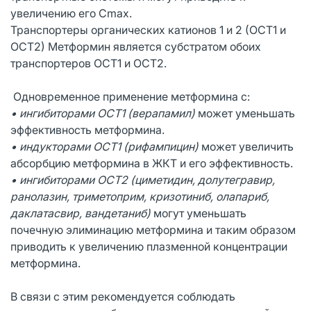
увеличению его Cmax.
Транспортеры органических катионов 1 и 2 (ОСТ1 и
ОСТ2) Метформин является субстратом обоих
транспортеров ОСТ1 и ОСТ2.
Одновременное применение метформина с:
• ингибиторами ОСТ1 (верапамил)
может уменьшать
эффективность метформина.
• индукторами ОСТ1 (рифампицин)
может увеличить
абсорбцию метформина в ЖКТ и его эффективность.
• ингибиторами ОСТ2 (циметидин, долутегравир,
ранолазин, триметоприм, кризотиниб, олапариб,
даклатасвир, вандетаниб)
могут уменьшать
почечную элиминацию метформина и таким образом
приводить к увеличению плазменной концентрации
метформина.
В связи с этим рекомендуется соблюдать