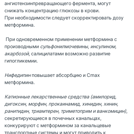
ангиотензинпревращающего фермента, могут
снижать концентрацию глюкозы в крови.
При необходимости следует скорректировать дозу
метформина.
При одновременном применении метформина с
производными
сульфонилмочевины, инсулином,
акарбозой
, салицилатами возможно развитие
гипогликемии.
Нифедипин
повышает абсорбцию и Сmах
метформина.
Катионные лекарственные средства (амилорид,
дигоксин, морфин, прокаинамид, хинидин, хинин,
ранитидин, триамтерен, триметоприм и ванкомицин)
,
секретирующиеся в почечных канальцах,
конкурируют с метформином за канальцевые
транспортные системы и могут приводить к