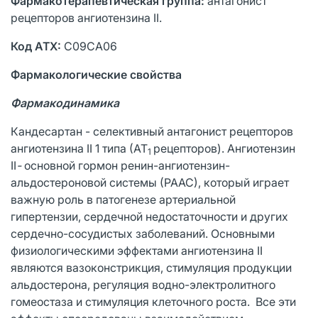
Фармакотерапевтическая группа:
антагонист
рецепторов ангиотензина II.
Код
ATX
:
C09CA06
Фармакологическ
ие свойства
Фармакодинамика
Кандесартан - селективный антагонист рецепторов
ангиотензина II 1 типа (АТ
рецепторов). Ангиотензин
1
II
-
основной гормон ренин-ангиотензин-
альдостероновой системы (РААС), который играет
важную роль в патогенезе артериальной
гипертензии, сердечной недостаточности и других
сердечно-сосудистых заболеваний. Основными
физиологическими эффектами ангиотензина II
являются вазоконстрикция, стимуляция продукции
альдостерона, регуляция водно-электролитного
гомеостаза и стимуляция клеточного роста. Все эти