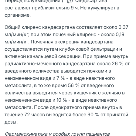
Период полувыведения (Т
) кандесартана
1/2
составляет приблизительно 9 ч. Не кумулирует в
организме.
Общий клиренс кандесартана составляет около 0,37
мл/мин/кг, при этом почечный клиренс - около 0,19
мл/мин/кг. Почечная экскреция кандесартана
осуществляется путем клубочковой фильтрации и
активной канальцевой секреции. При приеме внутрь
радиактивно-меченного кандесартана около 26 % от
введенного количества выводится почками в
неизмененном виде и 7 % - в виде неактивного
метаболита, в то же время 56 % от введенного
количества выводится через кишечник с желчью в
неизмененном виде и 10 % - в виде неактивного
метаболита. После однократного приема внутрь в
течение 72 часов выводится более 90 % от принятой
дозы.
Фармакокинетика у особых групп пациентов