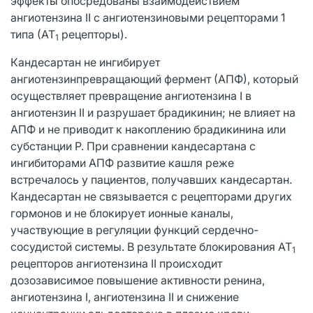
эффекты опосредованы взаимодействием
ангиотензина II с ангиотензиновыми рецепторами 1
типа (АТ
рецепторы).
1
Кандесартан не ингибирует
ангиотензинпревращающий фермент (АПФ), который
осуществляет превращение ангиотензина I в
ангиотензин II и разрушает брадикинин; не влияет на
АПФ и не приводит к накоплению брадикинина или
субстанции Р. При сравнении кандесартана с
ингибиторами АПФ развитие кашля реже
встречалось у пациентов, получавших кандесартан.
Кандесартан не связывается с рецепторами других
гормонов и не блокирует ионные каналы,
участвующие в регуляции функций сердечно-
сосудистой системы. В результате блокирования AT
1
рецепторов ангиотензина II происходит
дозозависимое повышение активности ренина,
ангиотензина I, ангиотензина II и снижение