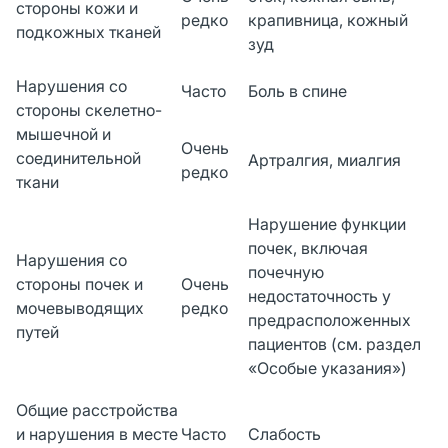
стороны кожи и
редко
крапивница, кожный
подкожных тканей
зуд
Нарушения со
Часто
Боль в спине
стороны скелетно-
мышечной и
Очень
соединительной
Артралгия, миалгия
редко
ткани
Нарушение функции
почек, включая
Нарушения со
почечную
стороны почек и
Очень
недостаточность у
мочевыводящих
редко
предрасположенных
путей
пациентов (см. раздел
«Особые указания»)
Общие расстройства
и нарушения в месте
Часто
Слабость