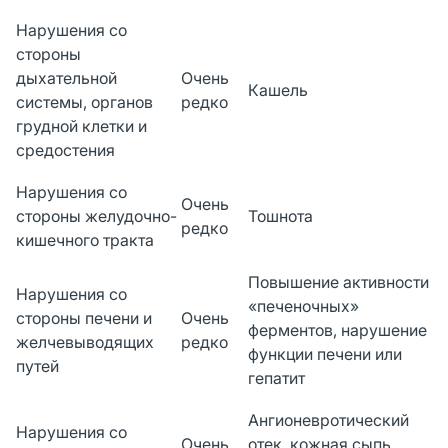
Нарушения со
стороны
дыхательной
Очень
Кашель
системы, органов
редко
грудной клетки и
средостения
Нарушения со
Очень
стороны желудочно-
Тошнота
редко
кишечного тракта
Повышение активности
Нарушения со
«печеночных»
стороны печени и
Очень
ферментов, нарушение
желчевыводящих
редко
функции печени или
путей
гепатит
Ангионевротический
Нарушения со
Очень
отек, кожная сыпь,