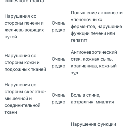
кишечного тракта
Повышение активности
Нарушения со
«печеночных»
стороны печени и
Очень
ферментов, нарушение
желчевыводящих
редко
функции печени или
путей
гепатит
Ангионевротический
Нарушения со
Очень
отек, кожная сыпь,
стороны кожи и
редко
крапивница, кожный
подкожных тканей
зуд
Нарушения со
стороны скелетно-
Очень
Боль в спине,
мышечной и
редко
артралгия, миалгия
соединительной
ткани
Нарушение функции