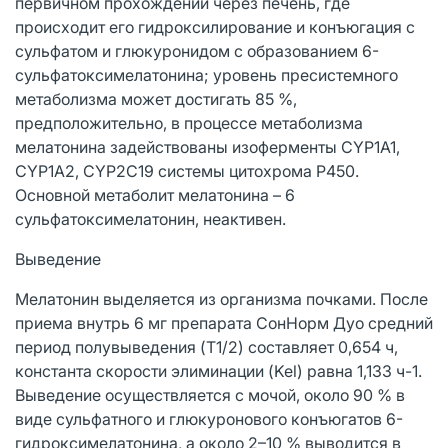
первичном прохождении через печень, где
происходит его гидроксилирование и конъюгация с
сульфатом и глюкуронидом с образованием 6-
сульфатоксимелатонина; уровень пресистемного
метаболизма может достигать 85 %,
предположительно, в процессе метаболизма
мелатонина задействованы изоферменты CYP1A1,
CYP1A2, CYP2С19 системы цитохрома Р450.
Основной метаболит мелатонина – 6
сульфатоксимелатонин, неактивен.
Выведение
Мелатонин выделяется из организма почками. После
приема внутрь 6 мг препарата СонНорм Дуо средний
период полувыведения (T1/2) составляет 0,654 ч,
константа скорости элиминации (Kel) равна 1,133 ч-1.
Выведение осуществляется с мочой, около 90 % в
виде сульфатного и глюкуронового конъюгатов 6-
гидроксимелатонина, а около 2–10 % выводится в