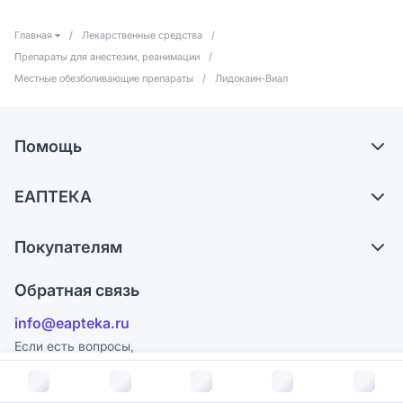
Главная
/
Лекарственные средства
/
Препараты для анестезии, реанимации
/
Местные обезболивающие препараты
/
Лидокаин-Виал
Помощь
Самовывоз из аптек
ЕАПТЕКА
Обмен и возврат
О компании
Что с моим заказом?
Покупателям
Карьера
Ответы на вопросы
Оплата
Поставщики
Обратная связь
Блог
Отзывы
Лицензия
info@eapteka.ru
Программа СберСпасибо
Реклама на сайте
Если есть вопросы,
отзывы и предложения
Политика конфиденциальности
Ваши товары на ЕАПТЕКЕ
В корзину за
358
руб.
88007007711
Пользовательское соглашение