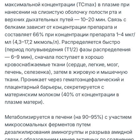
максимальной концентрации (TCmax) в плазме при
нанесении на слизистую оболочку полости рта и
верхних дыхательных путей — 10–20 мин. Связь с
белками зависит от концентрации препарата и
составляет 66% при концентрации препарата 1–4 мкг/
мл (4,3–17,2 мкмоль/л). Распределяется быстро
(период полувыведения (Т1/2) фазы распределения
— 6–9 мин), сначала поступает в хорошо
кровоснабжаемые ткани (сердце, легкие, мозг,
печень, селезенка), затем в жировую и мышечную
ткани. Проникает через гематоэнцефалический и
плацентарный барьеры, секретируется с
материнским молоком (40% от концентрации в
плазме матери).
Метаболизируется в печени (на 90–95%) с участием
микросомальных ферментов путем
дезалкилирования аминогруппы и разрыва амидной
связи с образованием менее активных по сравнению