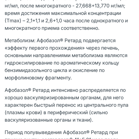
нг/мл, после многократного - 27,668+13,770 нг/мл;
время достижения максимальной концентрации
(Тmax) – 2,1+1,1 и 2,6+1,0 часа после однократного и
многократного приема соответственно.
Метаболизм: Афобазол® Ретард подвергается
«эффекту первого прохождения» через печень,
основными направлениями метаболизма являются
гидроксилирование по ароматическому кольцу
бензимидазольного цикла и окисление по
морфолиновому фрагменту.
Афобазол® Ретард интенсивно распределяется по
хорошо васкуляризированным органам, для него
характерен быстрый перенос из центрального пула
(плазмы крови) в периферический (сильно
васкуляризованные органы и ткани).
Период полувыведения Афобазол® Ретард при