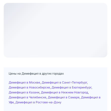
Цены на Демефецил в других городах
Демефецил в Москве
,
Демефецил в Санкт-Петербург
,
Демефецил в Новосибирске
,
Демефецил в Екатеринбург
,
Демефецил в Казани
,
Демефецил в Нижнем Новгород
,
Демефецил в Челябинске
,
Демефецил в Самаре
,
Демефецил в
Уфе
,
Демефецил в Ростове-на-Дону