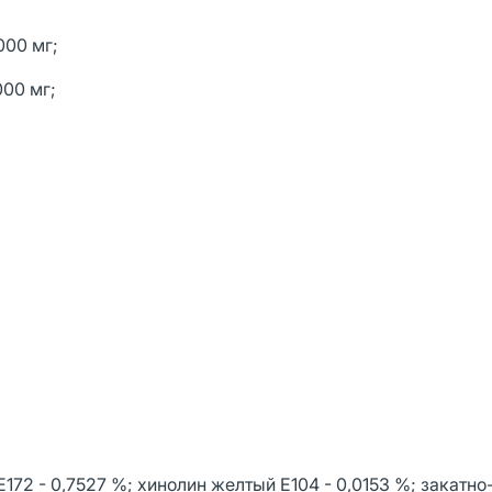
000 мг;
000 мг;
Е172 - 0,7527 %; хинолин желтый Е104 - 0,0153 %; закатн