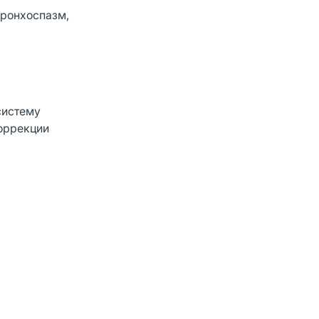
бронхоспазм,
систему
коррекции