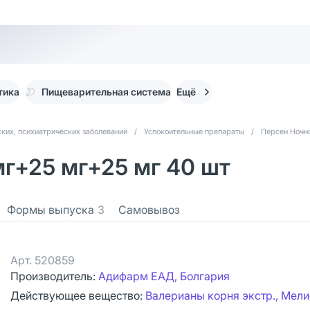
тика
Пищеварительная система
Ещё
ких, психиатрических заболеваний
/
Успокоительные препараты
/
Персен Ночн
мг+25 мг+25 мг 40 шт
Формы выпуска
3
Самовывоз
Арт.
520859
Производитель:
Адифарм ЕАД, Болгария
Действующее вещество:
Валерианы корня экстр., Мел