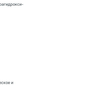
арагидрокси-
еское и