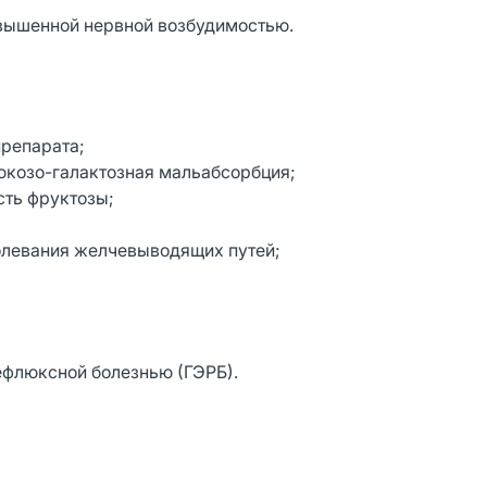
овышенной нервной возбудимостью.
репарата;
люкозо-галактозная мальабсорбция;
сть фруктозы;
болевания желчевыводящих путей;
ефлюксной болезнью (ГЭРБ).