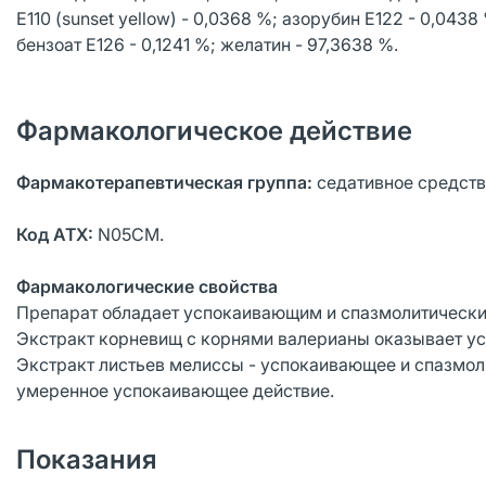
Е110 (sunset yellow) - 0,0368 %; азорубин Е122 - 0,04
бензоат Е126 - 0,1241 %; желатин - 97,3638 %.
Фармакологическое действие
Фармакотерапевтическая группа:
седативное средств
Код АТХ:
N05CM.
Фармакологические свойства
Препарат обладает успокаивающим и спазмолитически
Экстракт корневищ с корнями валерианы оказывает у
Экстракт листьев мелиссы - успокаивающее и спазмол
умеренное успокаивающее действие.
Показания