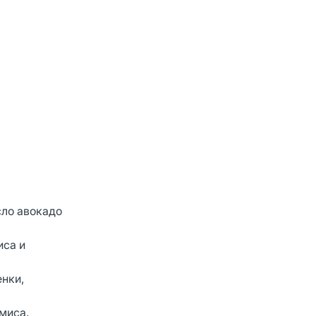
сло авокадо
иса и
нки,
миса.