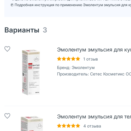
📒 Подробная инструкция по применению Эмолентум эмульсия для ку
Варианты
3
Эмолентум эмульсия для куп
1
отзыв
Бренд:
Эмолентум
Производитель:
Сетес Косметикс О
Эмолентум эмульсия для тел
4
отзыва