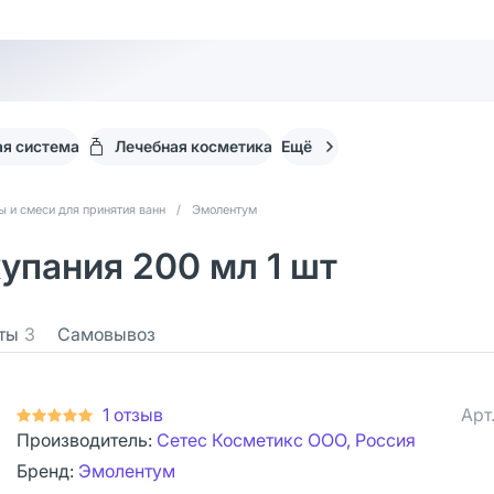
я система
Лечебная косметика
Ещё
ы и смеси для принятия ванн
/
Эмолентум
упания 200 мл 1 шт
ты
3
Самовывоз
1 отзыв
Арт
Производитель:
Сетес Косметикс ООО, Россия
Бренд:
Эмолентум