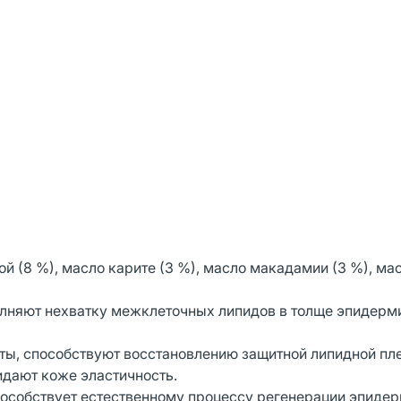
й (8 %), масло карите (3 %), масло макадамии (3 %), ма
олняют нехватку межклеточных липидов в толще эпидерм
ты, способствуют восстановлению защитной липидной пле
дают коже эластичность.
способствует естественному процессу регенерации эпидер