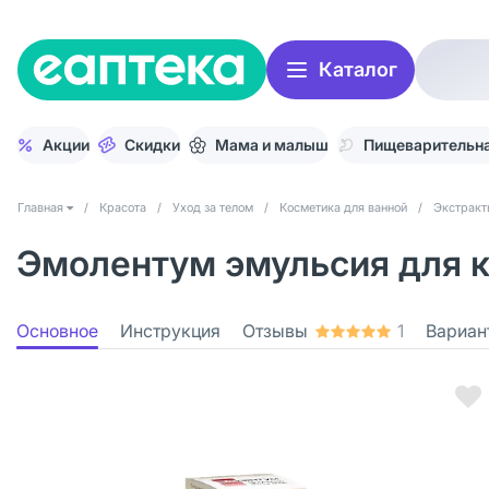
Каталог
Акции
Скидки
Мама и малыш
Пищеварительна
Главная
/
Красота
/
Уход за телом
/
Косметика для ванной
/
Экстракт
Эмолентум эмульсия для к
Основное
Инструкция
Отзывы
1
Вариан