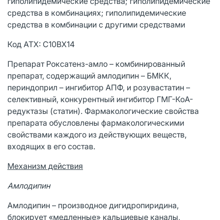
гиполипидемические средства; гиполипидемические
средства в комбинациях; гиполипидемические
средства в комбинации с другими средствами
Код АТХ: C10BX14
Препарат Роксатенз-амло – комбинированный
препарат, содержащий амлодипин – БМКК,
периндоприл – ингибитор АПФ, и розувастатин –
селективный, конкурентный ингибитор ГМГ-КоА-
редуктазы (статин). Фармакологические свойства
препарата обусловлены фармакологическими
свойствами каждого из действующих веществ,
входящих в его состав.
Механизм действия
Амлодипин
Амлодипин – производное дигидропиридина,
блокирует «медленные» кальциевые каналы,