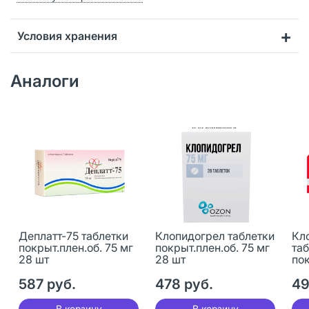
Условия хранения
Аналоги
Деплатт-75 таблетки
Клопидогрел таблетки
Кл
покрыт.плен.об. 75 мг
покрыт.плен.об. 75 мг
та
28 шт
28 шт
пок
30
587 руб.
478 руб.
49
В корзину
В корзину