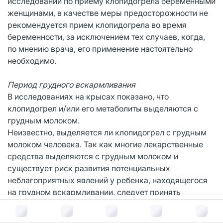
исследований по приему клопидогрела беременными
женщинами, в качестве меры предосторожности не
рекомендуется прием клопидогрела во время
беременности, за исключением тех случаев, когда,
по мнению врача, его применение настоятельно
необходимо.
Период грудного вскармливания
В исследованиях на крысах показано, что
клопидогрел и/или его метаболиты выделяются с
грудным молоком.
Неизвестно, выделяется ли клопидогрел с грудным
молоком человека. Так как многие лекарственные
средства выделяются с грудным молоком и
существует риск развития потенциальных
неблагоприятных явлений у ребенка, находящегося
на грудном вскармливании, следует принять
решение о прекращении грудного вскармливания
В корзину за
588
руб.
или об отмене препарата с учетом необходимости его