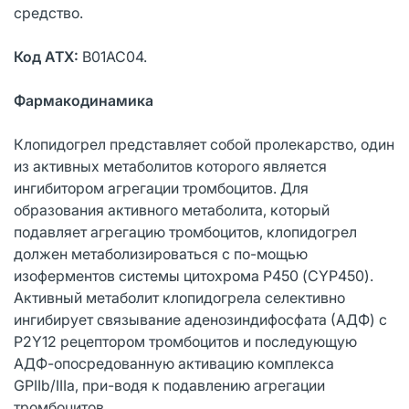
средство.
Код АТХ:
B01AC04.
Фармакодинамика
Клопидогрел представляет собой пролекарство, один
из активных метаболитов которого является
ингибитором агрегации тромбоцитов. Для
образования активного метаболита, который
подавляет агрегацию тромбоцитов, клопидогрел
должен метаболизироваться с по-мощью
изоферментов системы цитохрома Р450 (CYP450).
Активный метаболит клопидогрела селективно
ингибирует связывание аденозиндифосфата (АДФ) с
P2Y12 рецептором тромбоцитов и последующую
АДФ-опосредованную активацию комплекса
GPIIb/IIIa, при-водя к подавлению агрегации
тромбоцитов.