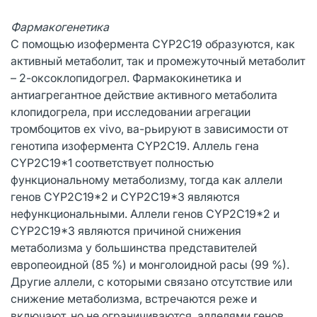
Фармакогенетика
С помощью изофермента СYР2С19 образуются, как
активный метаболит, так и промежуточный метаболит
– 2-оксоклопидогрел. Фармакокинетика и
антиагрегантное действие активного метаболита
клопидогрела, при исследовании агрегации
тромбоцитов ех vivo, ва-рьируют в зависимости от
генотипа изофермента CYP2C19. Аллель гена
СYР2С19*1 соответствует полностью
функциональному метаболизму, тогда как аллели
генов СYР2С19*2 и CYP2C19*3 являются
нефункциональными. Аллели генов СYР2С19*2 и
CYP2C19*3 являются причиной снижения
метаболизма у большинства представителей
европеоидной (85 %) и монголоидной расы (99 %).
Другие аллели, с которыми связано отсутствие или
снижение метаболизма, встречаются реже и
включают, но не ограничиваются, аллелями генов