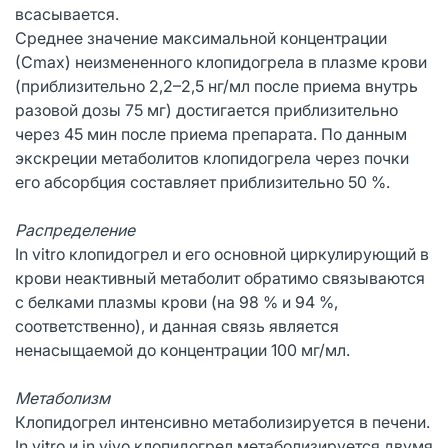
всасывается.
Среднее значение максимальной концентрации
(Сmax) неизмененного клопидогрела в плазме крови
(приблизительно 2,2–2,5 нг/мл после приема внутрь
разовой дозы 75 мг) достигается приблизительно
через 45 мин после приема препарата. По данным
экскреции метаболитов клопидогрела через почки
его абсорбция составляет приблизительно 50 %.
Распределение
In vitro клопидогрел и его основной циркулирующий в
крови неактивный метаболит обратимо связываются
с белками плазмы крови (на 98 % и 94 %,
соответственно), и данная связь является
ненасыщаемой до концентрации 100 мг/мл.
Метаболизм
Клопидогрел интенсивно метаболизируется в печени.
In vitro и in vivo клопидогрел метаболизируется двумя