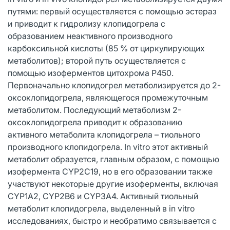
путями: первый осуществляется с помощью эстераз
и приводит к гидролизу клопидогрела с
образованием неактивного производного
карбоксильной кислоты (85 % от циркулирующих
метаболитов); второй путь осуществляется с
помощью изоферментов цитохрома Р450.
Первоначально клопидогрел метаболизируется до 2-
оксоклопидогрела, являющегося промежуточным
метаболитом. Последующий метаболизм 2-
оксоклопидогрела приводит к образованию
активного метаболита клопидогрела – тиольного
производного клопидогрела. In vitro этот активный
метаболит образуется, главным образом, с помощью
изофермента СYР2С19, но в его образовании также
участвуют некоторые другие изоферменты, включая
СYР1А2, СYР2В6 и СYРЗА4. Активный тиольный
метаболит клопидогрела, выделенный в in vitro
исследованиях, быстро и необратимо связывается с