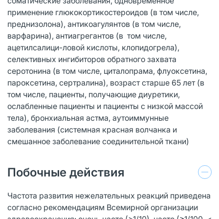
соматические заболевания, одновременное
применение глюкокортикостероидов (в том числе,
преднизолона), антикоагулянтов (в том числе,
варфарина), антиагрегантов (в том числе,
ацетилсалици-ловой кислоты, клопидогрела),
селективных ингибиторов обратного захвата
серотонина (в том числе, циталопрама, флуоксетина,
пароксетина, сертралина), возраст старше 65 лет (в
том числе, пациенты, получающие диуретики,
ослабленные пациенты и пациенты с низкой массой
тела), бронхиальная астма, аутоиммунные
заболевания (системная красная волчанка и
смешанное заболевание соединительной ткани)
Побочные действия
Частота развития нежелательных реакций приведена
согласно рекомендациям Всемирной организации
здравоохранения: очень часто (>1/10), часто (≥1/100, <