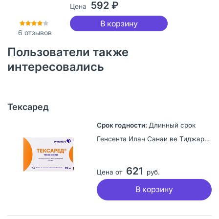
592 ₽
Цена
В корзину
6
отзывов
Пользователи также
интересовались
Тексаред
Длинный срок
Генсента Илач Санаи ве Тиджарeт А.Ш., Турция
621
Цена от
руб.
В корзину