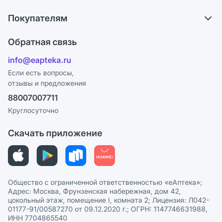
О компании
Что с моим заказом?
Покупателям
Карьера
Ответы на вопросы
Оплата
Поставщики
Обратная связь
Блог
Отзывы
Лицензия
info@eapteka.ru
Программа СберСпасибо
Реклама на сайте
Если есть вопросы,
отзывы и предложения
Политика конфиденциальности
Ваши товары на ЕАПТЕКЕ
88007007711
Пользовательское соглашение
Сотрудничество для аптек
Круглосуточно
Политика рекомендаций
СМИ о нас
Скачать приложение
Этика и соответствие
Политика в отношении обработки персональных данных
Общество с ограниченной ответственностью «еАптека»;
Адрес: Москва, Фрунзенская набережная, дом 42,
цокольный этаж, помещение I, комната 2; Лицензия: Л042-
01177-91/00587270 от 09.12.2020 г.; ОГРН: 1147746631988,
ИНН 7704865540