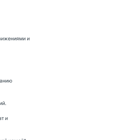
вижениями и
жанию
ий.
т и