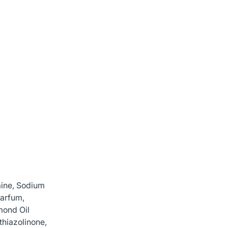
ine, Sodium
Parfum,
mond Oil
hiazolinone,