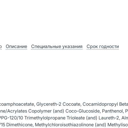
ю
Описание
Специальные указания
Срок годности
coamphoacetate, Glycereth-2 Cocoate, Cocamidopropyl Beta
yrene/Acrylates Copolymer (and) Coco-Glucoside, Panthenol, 
PPG-120/10 Trimethylolpropane Trioleate (and) Laureth-2, Al
 Dimethicone, Methylchloroisothiazolinone (and) Methylisot