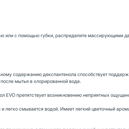
ью или с помощью губки, распределите массирующими д
льному содержанию декспантенола способствует поддер
 после мытья в хлорированной воде.
нол EVO препятствует возникновению неприятных ощущен
 и легко смывается водой. Имеет легкий цветочный арома