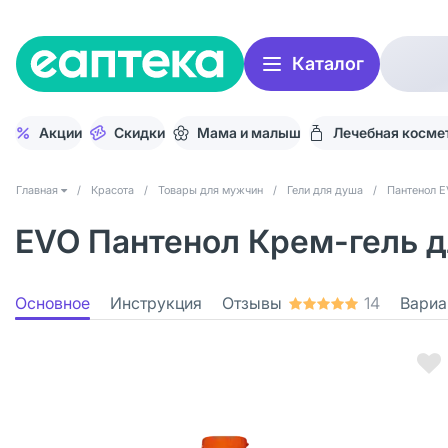
Каталог
Акции
Скидки
Мама и малыш
Лечебная косме
Главная
/
Красота
/
Товары для мужчин
/
Гели для душа
/
Пантенол 
EVO Пантенол Крем-гель дл
Основное
Инструкция
Отзывы
14
Вариа