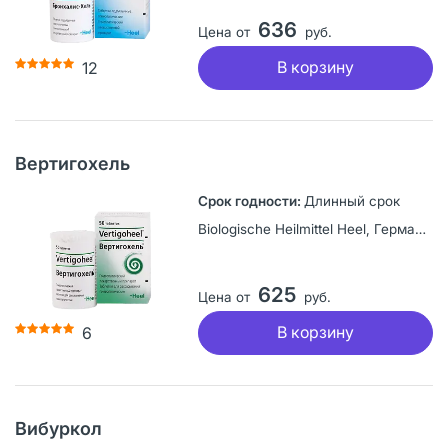
636
Цена от
руб.
В корзину
12
Вертигохель
Длинный срок
Biologische Heilmittel Heel, Германия
625
Цена от
руб.
В корзину
6
Вибуркол