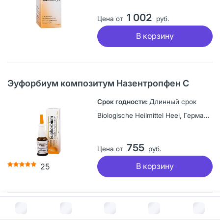
1 002
Цена от
руб.
В корзину
Эуфорбиум композитум Назентропфен С
Длинный срок
Biologische Heilmittel Heel, Германия
755
Цена от
руб.
В корзину
25
В корзину за
992
руб.
Остеохель С