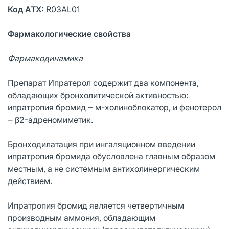
Код ATX:
R03AL01
Фармакологические свойства
Фармакодинамика
Препарат Ипратерол содержит два компонента,
обладающих бронхолитической активностью:
ипратропия бромид ‒ м-холиноблокатор, и фенотерол
‒ β2-адреномиметик.
Бронходилатация при ингаляционном введении
ипратропия бромида обусловлена главным образом
местным, а не системным антихолинергическим
действием.
Ипратропия бромид является четвертичным
производным аммония, обладающим