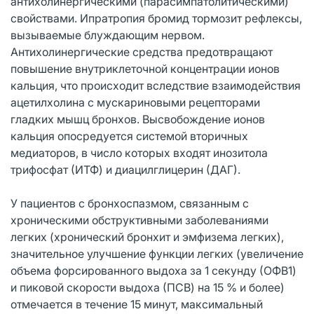
антихолинергическими (парасимпатолитическими)
свойствами. Ипратропия бромид тормозит рефлексы,
вызываемые блуждающим нервом.
Антихолинергические средства предотвращают
повышение внутриклеточной концентрации ионов
кальция, что происходит вследствие взаимодействия
ацетилхолина с мускариновыми рецепторами
гладких мышц бронхов. Высвобождение ионов
кальция опосредуется системой вторичных
медиаторов, в число которых входят инозитола
трифосфат (ИТФ) и диацилглицерин (ДАГ).
У пациентов с бронхоспазмом, связанным с
хроническими обструктивными заболеваниями
легких (хронический бронхит и эмфизема легких),
значительное улучшение функции легких (увеличение
объема форсированного выдоха за 1 секунду (ОФВ1)
и пиковой скорости выдоха (ПСВ) на 15 % и более)
отмечается в течение 15 минут, максимальный