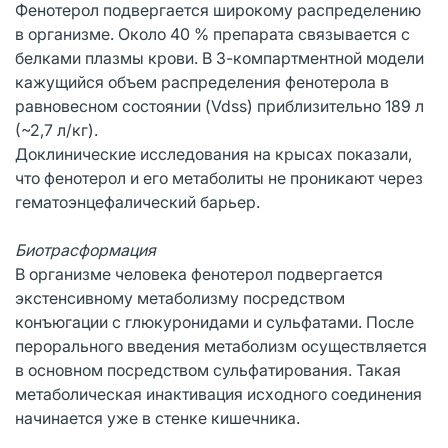
Фенотерол подвергается широкому распределению
в организме. Около 40 % препарата связывается с
белками плазмы крови. В 3-компартментной модели
кажущийся объем распределения фенотерола в
равновесном состоянии (Vdss) приблизительно 189 л
(~2,7 л/кг).
Доклинические исследования на крысах показали,
что фенотерол и его метаболиты не проникают через
гематоэнцефалический барьер.
Биотрасформация
В организме человека фенотерол подвергается
экстенсивному метаболизму посредством
конъюгации с глюкуронидами и сульфатами. После
перорального введения метаболизм осуществляется
в основном посредством сульфатирования. Такая
метаболическая инактивация исходного соединения
начинается уже в стенке кишечника.