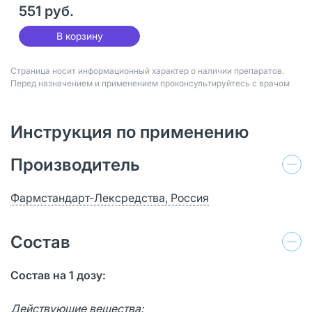
доз 10 мл 1 шт
551 руб.
В корзину
Страница носит информационный характер о наличии препаратов.
Перед назначением и применением проконсультируйтесь с врачом
Инструкция по применению
Производитель
Фармстандарт-Лексредства, Россия
Состав
Состав на 1 дозу:
Действующие вещества: