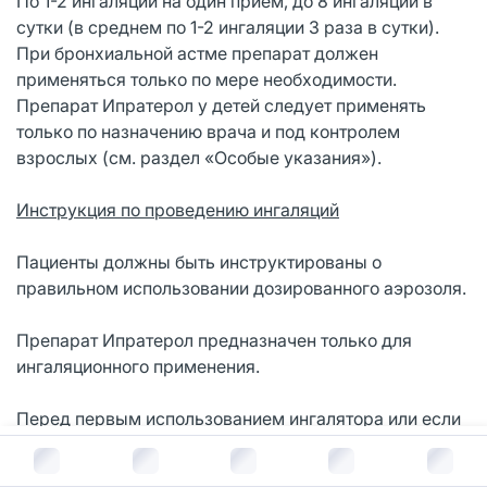
По 1-2 ингаляции на один прием, до 8 ингаляций в
сутки (в среднем по 1-2 ингаляции 3 раза в сутки).
При бронхиальной астме препарат должен
применяться только по мере необходимости.
Препарат Ипратерол у детей следует применять
только по назначению врача и под контролем
взрослых (см. раздел «Особые указания»).
Инструкция по проведению ингаляций
Пациенты должны быть инструктированы о
правильном использовании дозированного аэрозоля.
Препарат Ипратерол предназначен только для
ингаляционного применения.
Перед первым использованием ингалятора или если
ингалятором не пользовались неделю и дольше
В корзину за
492
руб.
проверьте его работу. Для этого снимите защитный