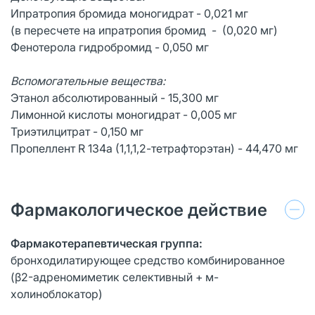
Ипратропия бромида моногидрат - 0,021 мг
(в пересчете на ипратропия бромид - (0,020 мг)
Фенотерола гидробромид - 0,050 мг
Вспомогательные вещества:
Этанол абсолютированный - 15,300 мг
Лимонной кислоты моногидрат - 0,005 мг
Триэтилцитрат - 0,150 мг
Пропеллент R 134а (1,1,1,2-тетрафторэтан) - 44,470 мг
Фармакологическое действие
Фармакотерапевтическая группа:
бронходилатирующее средство комбинированное
(β2-адреномиметик селективный + м-
холиноблокатор)