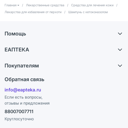
Главная
/
Лекарственные средства
/
Средства для лечения кожи
/
Лекарства для избавления от перхоти
/
Шампунь с кетоконазолом
Помощь
Самовывоз из аптек
ЕАПТЕКА
Обмен и возврат
О компании
Что с моим заказом?
Покупателям
Карьера
Ответы на вопросы
Оплата
Поставщики
Обратная связь
Блог
Отзывы
Лицензия
info@eapteka.ru
Программа СберСпасибо
Реклама на сайте
Если есть вопросы,
отзывы и предложения
Политика конфиденциальности
Ваши товары на ЕАПТЕКЕ
88007007711
Пользовательское соглашение
Сотрудничество для аптек
Круглосуточно
Политика рекомендаций
СМИ о нас