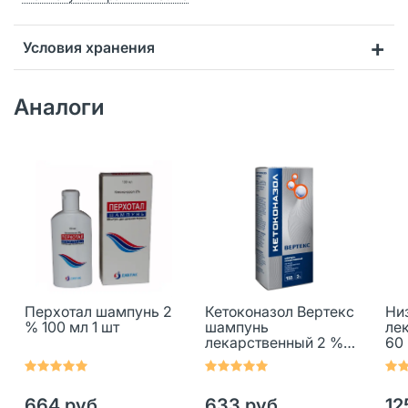
Условия хранения
Аналоги
Перхотал шампунь 2
Кетоконазол Вертекс
Ни
% 100 мл 1 шт
шампунь
ле
лекарственный 2 %
60 
150 г 1 шт
664 руб.
633 руб.
12