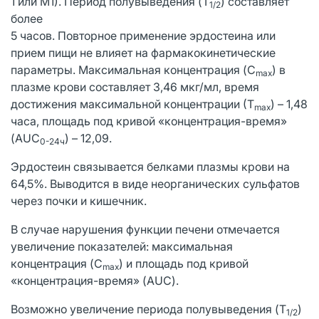
1 или М1). Период полувыведения (T
) составляет
1/2
более
5 часов. Повторное применение эрдостеина или
прием пищи не влияет на фармакокинетические
параметры. Максимальная концентрация (C
) в
max
плазме крови составляет 3,46 мкг/мл, время
достижения максимальной концентрации (Т
) – 1,48
max
часа, площадь под кривой «концентрация-время»
(AUC
) – 12,09.
0-24ч
Эрдостеин связывается белками плазмы крови на
64,5%. Выводится в виде неорганических сульфатов
через почки и кишечник.
В случае нарушения функции печени отмечается
увеличение показателей: максимальная
концентрация (C
) и площадь под кривой
max
«концентрация-время» (AUC).
Возможно увеличение периода полувыведения (T
)
1/2