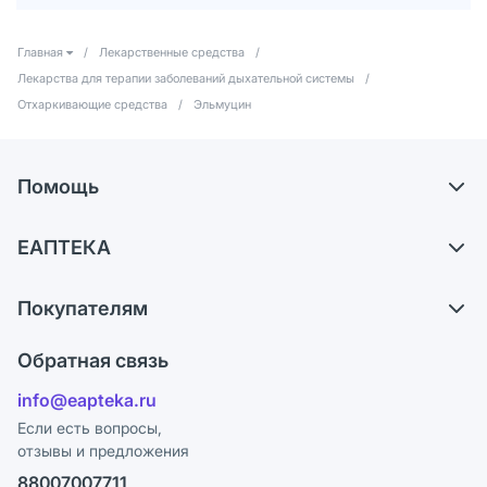
Главная
/
Лекарственные средства
/
Лекарства для терапии заболеваний дыхательной системы
/
Отхаркивающие средства
/
Эльмуцин
Помощь
Самовывоз из аптек
ЕАПТЕКА
Обмен и возврат
О компании
Что с моим заказом?
Покупателям
Карьера
Ответы на вопросы
Оплата
Поставщики
Обратная связь
Блог
Отзывы
Лицензия
info@eapteka.ru
Программа СберСпасибо
Реклама на сайте
Если есть вопросы,
отзывы и предложения
Политика конфиденциальности
Ваши товары на ЕАПТЕКЕ
88007007711