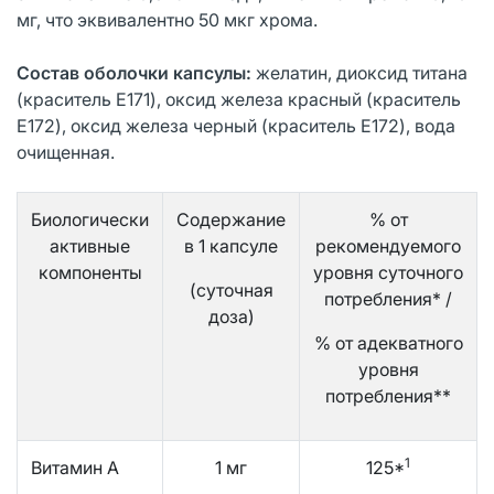
мг, что эквивалентно 50 мкг хрома.
Состав оболочки капсулы:
желатин, диоксид титана
(краситель E171), оксид железа красный (краситель
E172), оксид железа черный (краситель E172), вода
очищенная.
Биологически
Содержание
% от
активные
в 1 капсуле
рекомендуемого
компоненты
уровня суточного
(суточная
потребления* /
доза)
% от адекватного
уровня
потребления**
1
Витамин А
1 мг
125*