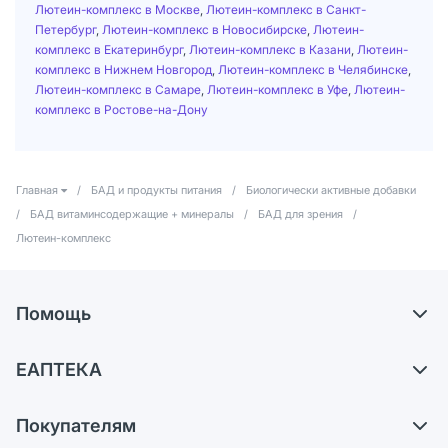
Лютеин-комплекс в Москве
,
Лютеин-комплекс в Санкт-
Петербург
,
Лютеин-комплекс в Новосибирске
,
Лютеин-
комплекс в Екатеринбург
,
Лютеин-комплекс в Казани
,
Лютеин-
комплекс в Нижнем Новгород
,
Лютеин-комплекс в Челябинске
,
Лютеин-комплекс в Самаре
,
Лютеин-комплекс в Уфе
,
Лютеин-
комплекс в Ростове-на-Дону
Главная
/
БАД и продукты питания
/
Биологически активные добавки
/
БАД витаминсодержащие + минералы
/
БАД для зрения
/
Лютеин-комплекс
Помощь
Самовывоз из аптек
ЕАПТЕКА
Обмен и возврат
О компании
Что с моим заказом?
Покупателям
Карьера
Ответы на вопросы