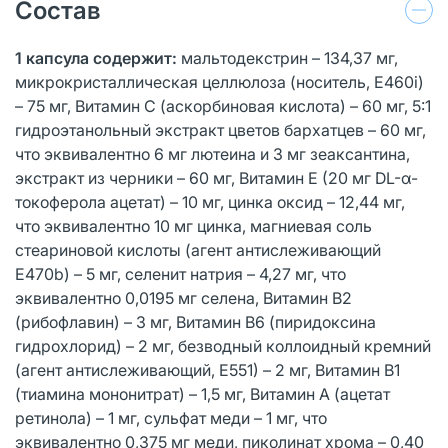
Состав
1 капсула содержит:
мальтодекстрин – 134,37 мг,
микрокристаллическая целлюлоза (носитель, Е460i)
– 75 мг, Витамин C (аскорбиновая кислота) – 60 мг, 5:1
гидроэтанольный экстракт цветов бархатцев – 60 мг,
что эквивалентно 6 мг лютеина и 3 мг зеаксантина,
экстракт из черники – 60 мг, Витамин Е (20 мг DL-α-
токоферола ацетат) – 10 мг, цинка оксид – 12,44 мг,
что эквивалентно 10 мг цинка, магниевая соль
стеариновой кислоты (агент антислеживающий
E470b) – 5 мг, селенит натрия – 4,27 мг, что
эквивалентно 0,0195 мг селена, Витамин B2
(рибофлавин) – 3 мг, Витамин B6 (пиридоксина
гидрохлорид) – 2 мг, безводный коллоидный кремний
(агент антислеживающий, Е551) – 2 мг, Витамин B1
(тиамина мононитрат) – 1,5 мг, Витамин A (ацетат
ретинола) – 1 мг, сульфат меди – 1 мг, что
эквивалентно 0,375 мг меди, пиколинат хрома – 0,40