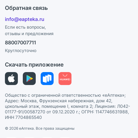
Оплата
Поставщики
Обратная связь
Блог
Отзывы
Лицензия
info@eapteka.ru
Программа СберСпасибо
Реклама на сайте
Если есть вопросы,
отзывы и предложения
Политика конфиденциальности
Ваши товары на ЕАПТЕКЕ
88007007711
Пользовательское соглашение
Сотрудничество для аптек
Круглосуточно
Политика рекомендаций
СМИ о нас
Скачать приложение
Этика и соответствие
Политика в отношении обработки персональных данных
Общество с ограниченной ответственностью «еАптека»;
Адрес: Москва, Фрунзенская набережная, дом 42,
цокольный этаж, помещение I, комната 2; Лицензия: Л042-
01177-91/00587270 от 09.12.2020 г.; ОГРН: 1147746631988,
ИНН 7704865540
© 2026 eАптека. Все права защищены