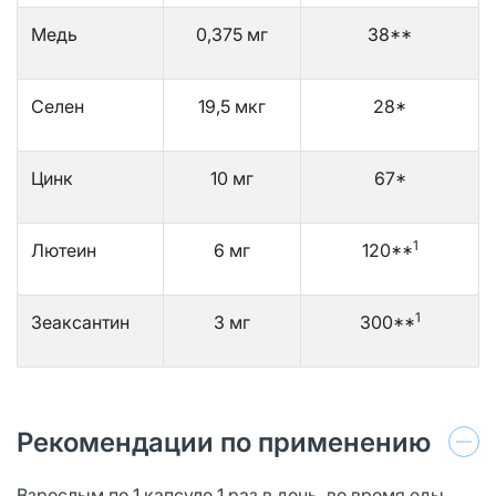
Медь
0,375 мг
38**
Селен
19,5 мкг
28*
Цинк
10 мг
67*
1
Лютеин
6 мг
120**
1
Зеаксантин
3 мг
300**
Рекомендации по применению
Взрослым по 1 капсуле 1 раз в день, во время еды.