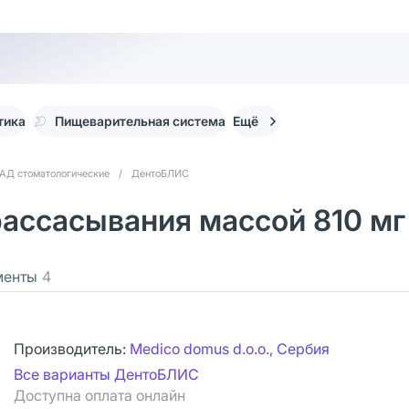
тика
Пищеварительная система
Ещё
АД стоматологические
/
ДентоБЛИС
ассасывания массой 810 мг
менты
4
Производитель:
Medico domus d.o.o., Сербия
Все варианты ДентоБЛИС
Доступна оплата онлайн