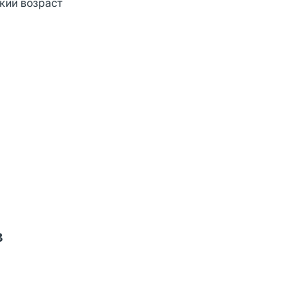
кий возраст
в