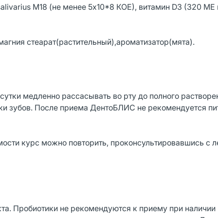
salivarius М18 (не менее 5х10*8 КОЕ), витамин D3 (320 МЕ 
магния стеарат(растительный),ароматизатор(мята).
 в сутки медленно рассасывать во рту до полного растворе
тки зубов. После приема ДентоБЛИС не рекомендуется пи
мости курс можно повторить, проконсультировавшись с 
та. Пробиотики не рекомендуются к приему при наличии