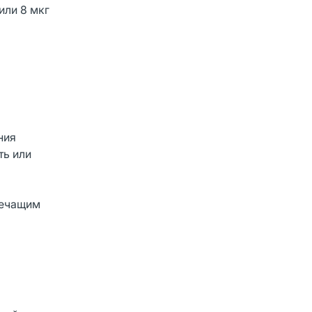
или 8 мкг
ния
ть или
лечащим