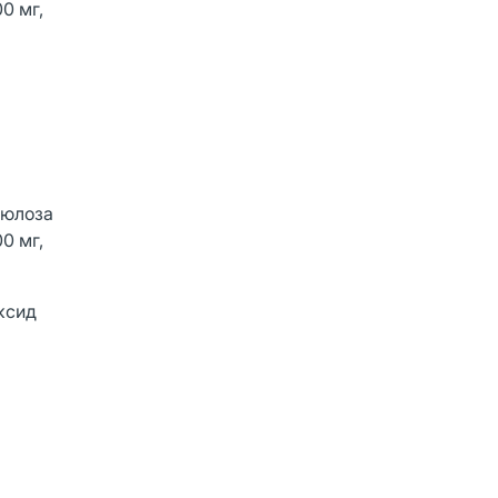
0 мг,
люлоза
0 мг,
оксид