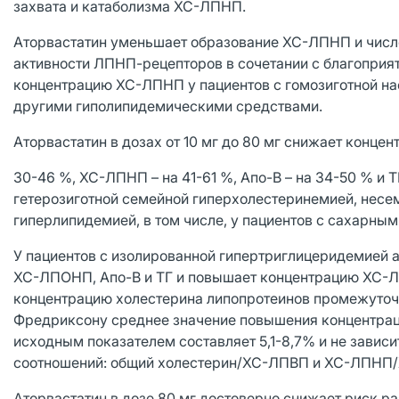
захвата и катаболизма ХС-ЛПНП.
Аторвастатин уменьшает образование ХС-ЛПНП и числ
активности ЛПНП-рецепторов в сочетании с благопри
концентрацию ХС-ЛПНП у пациентов с гомозиготной на
другими гиполипидемическими средствами.
Аторвастатин в дозах от 10 мг до 80 мг снижает конце
30-46 %, ХС-ЛПНП – на 41-61 %, Апо-В – на 34-50 % и Т
гетерозиготной семейной гиперхолестеринемией, нес
гиперлипидемией, в том числе, у пациентов с сахарным
У пациентов с изолированной гипертриглицеридемией 
ХС-ЛПОНП, Апо-В и ТГ и повышает концентрацию ХС-ЛП
концентрацию холестерина липопротеинов промежуточной
Фредриксону среднее значение повышения концентраци
исходным показателем составляет 5,1-8,7% и не завис
соотношений: общий холестерин/ХС-ЛПВП и ХС-ЛПНП/Х
Аторвастатин в дозе 80 мг достоверно снижает риск р