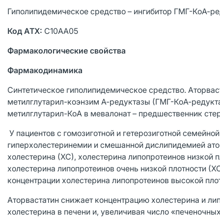
Гиполипидемическое средство – ингибитор ГМГ-КоА-р
Код АТХ:
С10АА05
Фармакологические свойства
Фармакодинамика
Синтетическое гиполипидемическое средство. Аторвас
метилглутарил-коэнзим А-редуктазы (ГМГ-КоА-редукт
метилглутарил-КоА в мевалонат – предшественник стер
У пациентов с гомозиготной и гетерозиготной семейн
гиперхолестеринемии и смешанной дислипидемией ато
холестерина (ХС), холестерина липопротеинов низкой п
холестерина липопротеинов очень низкой плотности (
концентрации холестерина липопротеинов высокой пло
Аторвастатин снижает концентрацию холестерина и лип
холестерина в печени и, увеличивая число «печеночны