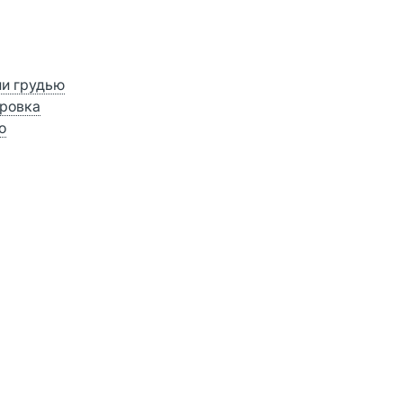
ии грудью
ровка
о