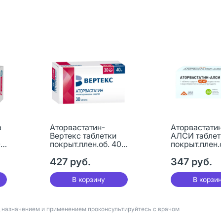
а
Аторвастатин-
Аторвастати
Вертекс таблетки
АЛСИ таблет
0
покрыт.плен.об. 40
покрыт.плен.
мг 30 шт
мг 30 шт
427 руб.
347 руб.
В корзину
В корзи
д назначением и применением проконсультируйтесь с врачом