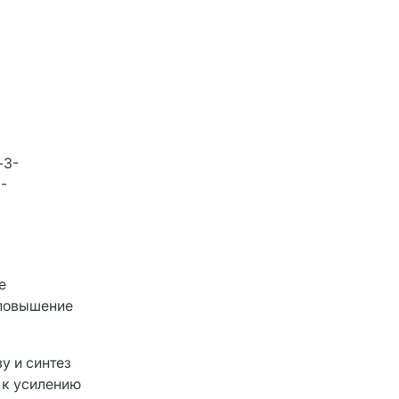
-3-
-
е
 повышение
у и синтез
 к усилению