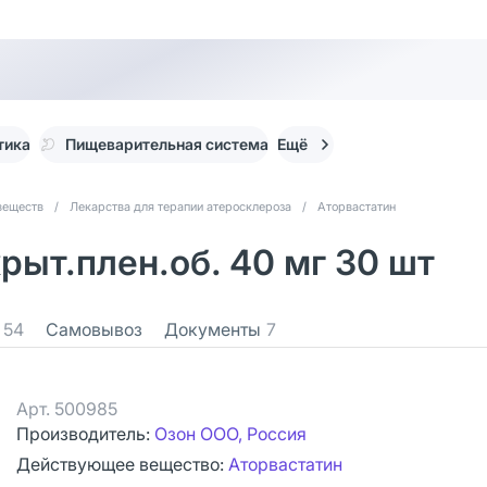
тика
Пищеварительная система
Ещё
веществ
/
Лекарства для терапии атеросклероза
/
Аторвастатин
рыт.плен.об. 40 мг 30 шт
54
Самовывоз
Документы
7
Арт.
500985
Производитель:
Озон ООО, Россия
Действующее вещество:
Аторвастатин