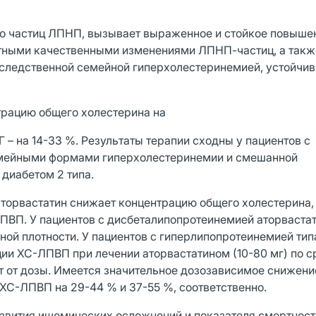
о частиц ЛПНП, вызывает выраженное и стойкое повыше
ятными качественными изменениями ЛПНП-частиц, а такж
следственной семейной гиперхолестеринемией, устойчив
нтрацию общего холестерина на
Г – на 14-33 %. Результаты терапии сходны у пациентов с
емейными формами гиперхолестеринемии и смешанной
 диабетом 2 типа.
аторвастатин снижает концентрацию общего холестерина
ВП. У пациентов с дисбеталипопротеинемией аторваста
 плотности. У пациентов с гиперлипопротеинемией типа Ι
и ХС-ЛПВП при лечении аторвастатином (10-80 мг) по с
ит от дозы. Имеется значительное дозозависимое снижен
С-ЛПВП на 29-44 % и 37-55 %, соответственно.
азвития ишемических осложнений и показателя смертност