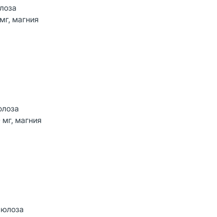
юлоза
мг, магния
юлоза
 мг, магния
ллюлоза