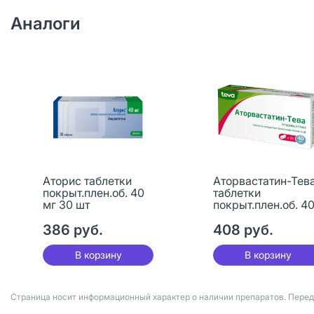
Аналоги
Аторис таблетки
Аторвастатин-Тев
покрыт.плен.об. 40
таблетки
мг 30 шт
покрыт.плен.об. 4
мг 30 шт
386 руб.
408 руб.
В корзину
В корзину
Страница носит информационный характер о наличии препаратов. Пере