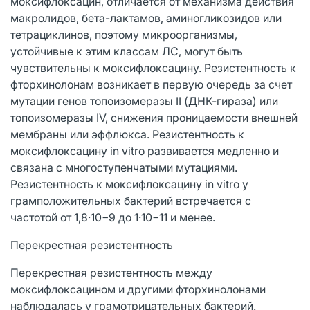
моксифлоксацин, отличается от механизма действия
макролидов, бета-лактамов, аминогликозидов или
тетрациклинов, поэтому микроорганизмы,
устойчивые к этим классам ЛС, могут быть
чувствительны к моксифлоксацину. Резистентность к
фторхинолонам возникает в первую очередь за счет
мутации генов топоизомеразы II (ДНК-гираза) или
топоизомеразы IV, снижения проницаемости внешней
мембраны или эффлюкса. Резистентность к
моксифлоксацину in vitro развивается медленно и
связана с многоступенчатыми мутациями.
Резистентность к моксифлоксацину in vitro у
грамположительных бактерий встречается с
частотой от 1,8·10−9 до 1·10−11 и менее.
Перекрестная резистентность
Перекрестная резистентность между
моксифлоксацином и другими фторхинолонами
наблюдалась у грамотрицательных бактерий.