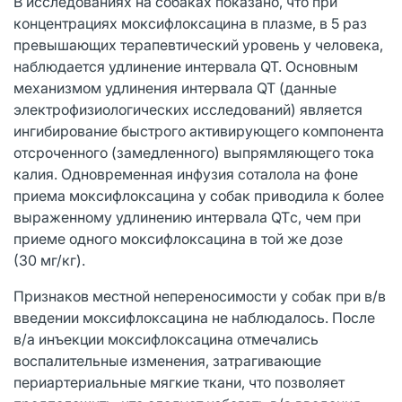
В исследованиях на собаках показано, что при
концентрациях моксифлоксацина в плазме, в 5 раз
превышающих терапевтический уровень у человека,
наблюдается удлинение интервала QT. Основным
механизмом удлинения интервала QT (данные
электрофизиологических исследований) является
ингибирование быстрого активирующего компонента
отсроченного (замедленного) выпрямляющего тока
калия. Одновременная инфузия соталола на фоне
приема моксифлоксацина у собак приводила к более
выраженному удлинению интервала QTс, чем при
приеме одного моксифлоксацина в той же дозе
(30 мг/кг).
Признаков местной непереносимости у собак при в/в
введении моксифлоксацина не наблюдалось. После
в/а инъекции моксифлоксацина отмечались
воспалительные изменения, затрагивающие
периартериальные мягкие ткани, что позволяет