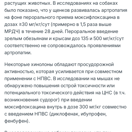
растущих животных. В исследованиях на собаках
было показано, что у щенков развивалась артропатия
на фоне перорального приема моксифлоксацина в
дозах ≥30 мг/кг/сут (примерно в 1,5 раза выше
МРДЧ) в течение 28 дней. Пероральное введение
зрелым обезьянам и крысам доз 135 и 500 мг/кг/сут
соответственно не сопровождалось проявлениями
артропатии.
Некоторые хинолоны обладают просудорожной
активностью, которая усиливается при совместном
применении с НПВС. В исследовании на мышах не
обнаружено повышения острой токсичности или
потенциального токсического действия на ЦНС (в т.ч.
возникновения судорог) при введении
моксифлоксацина внутрь в дозе 300 мг/кг совместно
с введением НПВС (диклофенак, ибупрофен,
фенбуфен).