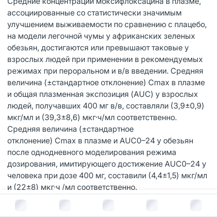
Средние концентрации моксифлоксацина в плазме,
ассоциированные со статистически значимым
улучшением выживаемости по сравнению с плацебо,
на модели легочной чумы у африканских зеленых
обезьян, достигаются или превышают таковые у
взрослых людей при применении в рекомендуемых
режимах при пероральном и в/в введении. Средняя
величина (±стандартное отклонение) Cmax в плазме
и общая плазменная экспозиция (AUC) у взрослых
людей, получавших 400 мг в/в, составляли (3,9±0,9)
мкг/мл и (39,3±8,6) мкг·ч/мл соответственно.
Средняя величина (±стандартное
отклонение) Cmax в плазме и AUC0–24 у обезьян
после однодневного моделирования режима
дозирования, имитирующего достижение AUC0–24 у
человека при дозе 400 мг, составили (4,4±1,5) мкг/мл
и (22±8) мкг·ч /мл соответственно.
В корзину за
630
руб.