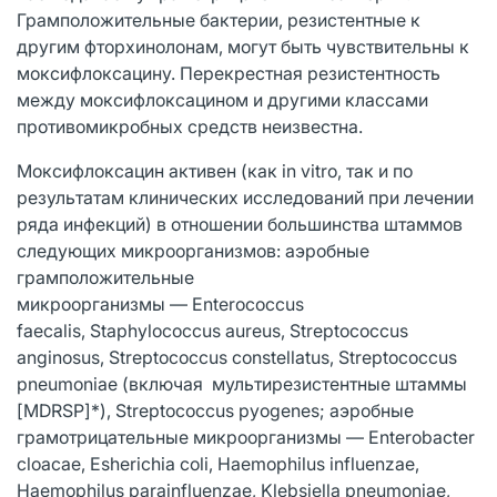
Грамположительные бактерии, резистентные к
другим фторхинолонам, могут быть чувствительны к
моксифлоксацину. Перекрестная резистентность
между моксифлоксацином и другими классами
противомикробных средств неизвестна.
Моксифлоксацин активен (как in vitro, так и по
результатам клинических исследований при лечении
ряда инфекций) в отношении большинства штаммов
следующих микроорганизмов: аэробные
грамположительные
микроорганизмы — Enterococcus
faecalis, Staphylococcus aureus, Streptococcus
anginosus, Streptococcus constellatus, Streptococcus
pneumoniae (включая мультирезистентные штаммы
[MDRSP]*), Streptococcus pyogenes; аэробные
грамотрицательные микроорганизмы — Enterobacter
cloacae, Esherichia coli, Haemophilus influenzae,
Haemophilus parainfluenzae, Klebsiella pneumoniae,