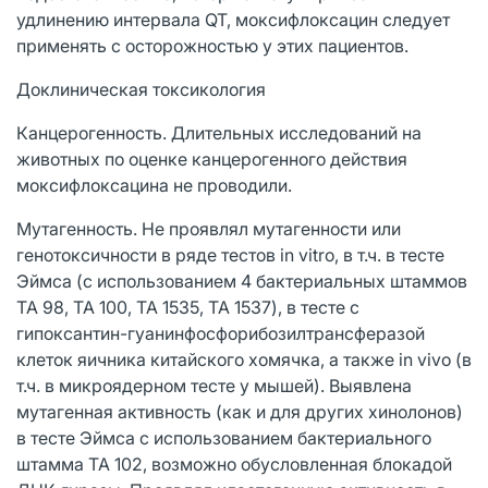
удлинению интервала QT, моксифлоксацин следует
применять с осторожностью у этих пациентов.
Доклиническая токсикология
Канцерогенность. Длительных исследований на
животных по оценке канцерогенного действия
моксифлоксацина не проводили.
Мутагенность. Не проявлял мутагенноcти или
генотоксичности в ряде тестов in vitro, в т.ч. в тесте
Эймса (с использованием 4 бактериальных штаммов
TA 98, TA 100, TA 1535, TA 1537), в тесте с
гипоксантин-гуанинфосфорибозилтрансферазой
клеток яичника китайского хомячка, а также in vivo (в
т.ч. в микроядерном тесте у мышей). Выявлена
мутагенная активность (как и для других хинолонов)
в тесте Эймса с использованием бактериального
штамма TA 102, возможно обусловленная блокадой