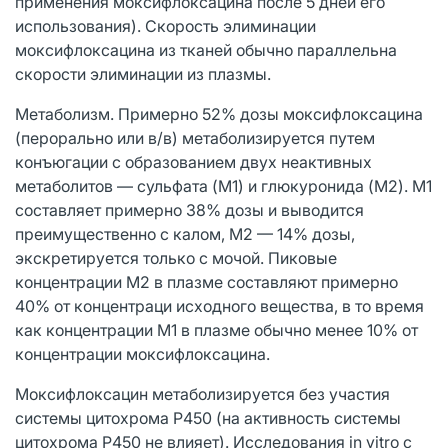
применения моксифлоксацина после 5 дней его
использования). Скорость элиминации
моксифлоксацина из тканей обычно параллельна
скорости элиминации из плазмы.
Метаболизм. Примерно 52% дозы моксифлоксацина
(перорально или в/в) метаболизируется путем
конъюгации с образованием двух неактивных
метаболитов — сульфата (M1) и глюкуронида (M2). М1
составляет примерно 38% дозы и выводится
преимущественно с калом, М2 — 14% дозы,
экскретируется только с мочой. Пиковые
концентрации M2 в плазме составляют примерно
40% от концентраци исходного вещества, в то время
как концентрации M1 в плазме обычно менее 10% от
концентрации моксифлоксацина.
Моксифлоксацин метаболизируется без участия
системы цитохрома Р450 (на активность системы
цитохрома P450 не влияет). Исследования in vitro с