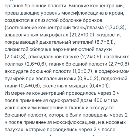
органов брюшной полости. Высокие концентрации,
превышающие уровень моксифлоксацина в крови,
создаются в слизистой оболочке бронхов
(соотношение концентраций ткань/плазма (1,7±0,3),
альвеолярных макрофагах (21,2±10,0), жидкости,
покрывающей дыхательный эпителий (8,7±6,1),
слизистой оболочке верхнечелюстной пазухи
(2,0±0,3), этмоидальной пазухе (2,2±0,6), назальных
полипах (2,6±0,6), тканях брюшной полости (2,7±0,8),
экссудате брюшной полости (1,6±0,7), в содержимом
пузырей при воспалении кожи (0,9±0,2), подкожной
ткани (0,4±0,6), скелетных мышцах (0,4±0,1).
Измерение концентраций проводилось через 3 ч
после применения однократной дозы 400 мг (за
исключением измерений в тканях и экссудате
брюшной полости, которые были проведены через 2
ч после применения моксифлоксацина, и в носовых
пазухах, которые проводились через 2 ч после