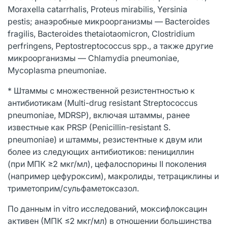
Moraxella catarrhalis, Proteus mirabilis, Yersinia
pestis; анаэробные микроорганизмы — Bacteroides
fragilis, Bacteroides thetaiotaomicron, Clostridium
perfringens, Peptostreptococcus spp., а также другие
микроорганизмы — Chlamydia pneumoniae,
Mycoplasma pneumoniae.
* Штаммы с множественной резистентностью к
антибиотикам (Multi-drug resistant Streptococcus
pneumoniae, MDRSP), включая штаммы, ранее
известные как PRSP (Penicillin-resistant S.
pneumoniae) и штаммы, резистентные к двум или
более из следующих антибиотиков: пенициллин
(при МПК ≥2 мкг/мл), цефалоспорины II поколения
(например цефуроксим), макролиды, тетрациклины и
триметоприм/сульфаметоксазол.
По данным in vitro исследований, моксифлоксацин
активен (МПК ≤2 мкг/мл) в отношении большинства