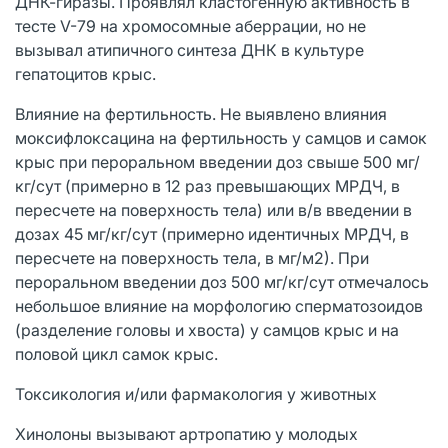
ДНК-гиразы. Проявлял кластогенную активность в
тесте V-79 на хромосомные аберрации, но не
вызывал атипичного синтеза ДНК в культуре
гепатоцитов крыс.
Влияние на фертильность. Не выявлено влияния
моксифлоксацина на фертильность у самцов и самок
крыс при пероральном введении доз свыше 500 мг/
кг/сут (примерно в 12 раз превышающих МРДЧ, в
пересчете на поверхность тела) или в/в введении в
дозах 45 мг/кг/сут (примерно идентичных МРДЧ, в
пересчете на поверхность тела, в мг/м2). При
пероральном введении доз 500 мг/кг/сут отмечалось
небольшое влияние на морфологию сперматозоидов
(разделение головы и хвоста) у самцов крыс и на
половой цикл самок крыс.
Токсикология и/или фармакология у животных
Хинолоны вызывают артропатию у молодых