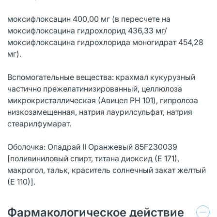
моксифлоксацин 400,00 мг (в пересчете на
моксифлоксацина гидрохлорид 436,33 мг/
моксифлоксацина гидрохлорида моногидрат 454,28
мг).
Вспомогательные вещества: крахмал кукурузный
частично прежелатинизированный, целлюлоза
микрокристаллическая (Авицел PH 101), гипролоза
низкозамещенная, натрия лаурилсульфат, натрия
стеарилфумарат.
Оболочка: Опадрай II Оранжевый 85F230039
[поливиниловый спирт, титана диоксид (Е 171),
макрогол, тальк, краситель солнечный закат желтый
(Е 110)].
Фармакологическое действие