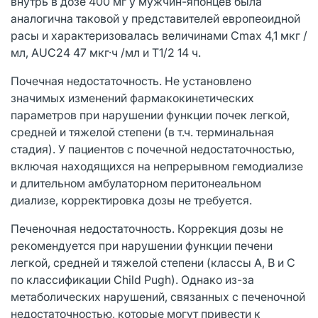
внутрь в дозе 400 мг у мужчин-японцев была
аналогична таковой у представителей европеоидной
расы и характеризовалась величинами Cmax 4,1 мкг /
мл, AUC24 47 мкг·ч /мл и Т1/2 14 ч.
Почечная недостаточность. Не установлено
значимых изменений фармакокинетических
параметров при нарушении функции почек легкой,
средней и тяжелой степени (в т.ч. терминальная
стадия). У пациентов с почечной недостаточностью,
включая находящихся на непрерывном гемодиализе
и длительном амбулаторном перитонеальном
диализе, корректировка дозы не требуется.
Печеночная недостаточность. Коррекция дозы не
рекомендуется при нарушении функции печени
легкой, средней и тяжелой степени (классы A, B и C
по классификации Child Pugh). Однако из-за
метаболических нарушений, связанных с печеночной
недостаточностью, которые могут привести к