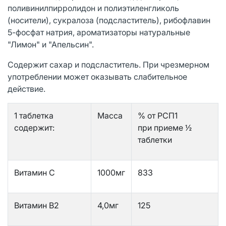
поливинилпирролидон и полиэтиленгликоль
(носители), сукралоза (подсластитель), рибофлавин
5-фосфат натрия, ароматизаторы натуральные
"Лимон" и "Апельсин".
Содержит сахар и подсластитель. При чрезмерном
употреблении может оказывать слабительное
действие.
1 таблетка
Масса
% от РСП1
содержит:
при приеме ½
таблетки
Витамин C
1000мг
833
Витамин В2
4,0мг
125