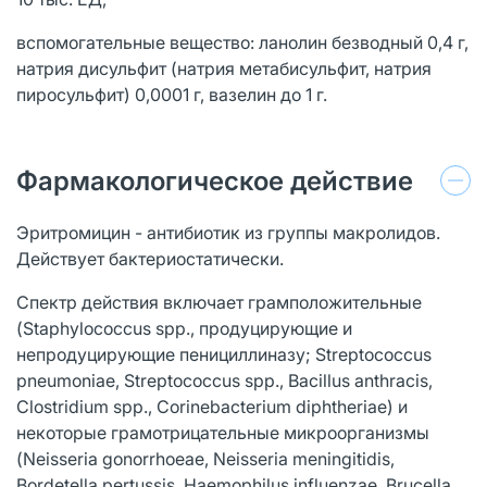
вспомогательные вещество: ланолин безводный 0,4 г,
натрия дисульфит (натрия метабисульфит, натрия
пиросульфит) 0,0001 г, вазелин до 1 г.
Фармакологическое действие
Эритромицин - антибиотик из группы макролидов.
Действует бактериостатически.
Спектр действия включает грамположительные
(Staphylococcus spp., продуцирующие и
непродуцирующие пенициллиназу; Streptococcus
pneumoniae, Streptococcus spp., Bacillus anthracis,
Clostridium spp., Corinebacterium diphtheriae) и
некоторые грамотрицательные микроорганизмы
(Neisseria gonorrhoeae, Neisseria meningitidis,
Bordetella pertussis, Haemophilus influenzae, Brucella