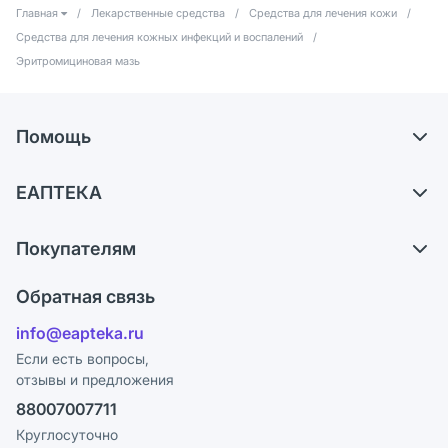
Главная
/
Лекарственные средства
/
Средства для лечения кожи
/
Средства для лечения кожных инфекций и воспалений
/
Эритромициновая мазь
Помощь
Самовывоз из аптек
ЕАПТЕКА
Обмен и возврат
О компании
Что с моим заказом?
Покупателям
Карьера
Ответы на вопросы
Оплата
Поставщики
Обратная связь
Блог
Отзывы
Лицензия
info@eapteka.ru
Программа СберСпасибо
Реклама на сайте
Если есть вопросы,
отзывы и предложения
Политика конфиденциальности
Ваши товары на ЕАПТЕКЕ
88007007711
Пользовательское соглашение
Сотрудничество для аптек
Круглосуточно
Политика рекомендаций