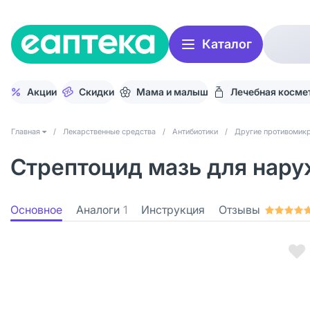
Каталог
Акции
Скидки
Мама и малыш
Лечебная косме
Главная
/
Лекарственные средства
/
Антибиотики
/
Другие противомик
Стрептоцид мазь для наруж
Основное
Аналоги
1
Инструкция
Отзывы