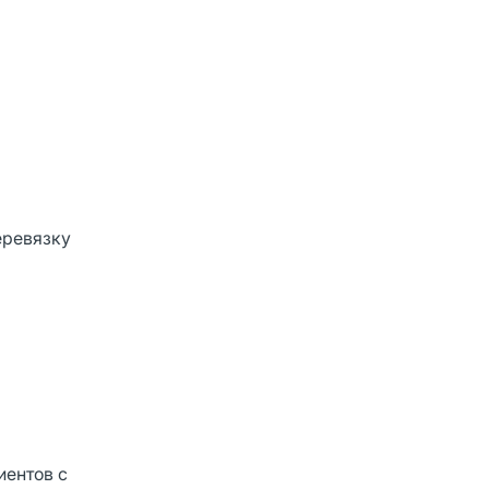
еревязку
иентов с