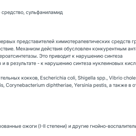
 средство, сульфаниламид
первых представителей химиотерапевтических средств г
ствие. Механизм действия обусловлен конкурентным ант
роатсинтетазы. Это приводит к нарушению синтеза
и в результате - к нарушению синтеза нуклеиновых кисл
ных кокков, Escherichia coli, Shigella spp., Vibrio chole
cis, Corynebacterium diphtheriae, Yersinia pestis, а также в
ованные ожоги (I-II степени) и другие гнойно-воспалите