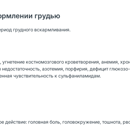
ормлении грудью
ериод грудного вскармливания.
, угнетение костномозгового кроветворения, анемия, хро
 недостаточность, азотемия, порфирия, дефицит глюкозо
енная чувствительность к сульфаниламидам.
 действие: головная боль, головокружение, тошнота, рво