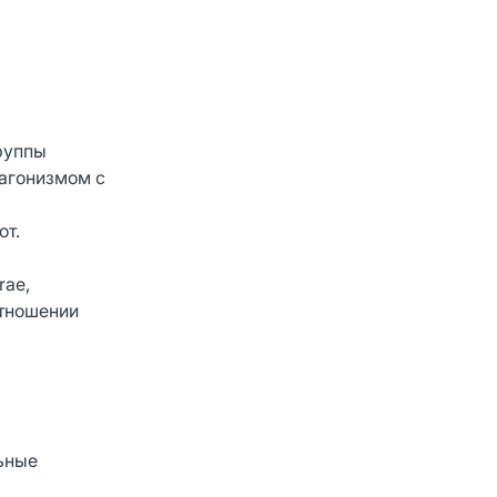
руппы
агонизмом с
от.
rae,
 отношении
льные