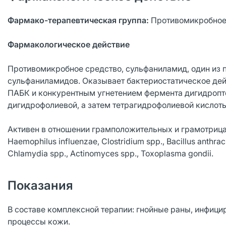
Фармако-терапевтическая группа:
Противомикробное
Фармакологическое действие
Противомикробное средство, сульфаниламид, один из 
сульфаниламидов. Оказывает бактериостатическое дей
ПАБК и конкурентным угнетением фермента дигидропте
дигидрофолиевой, а затем тетрагидрофолиевой кислоты 
Активен в отношении грамположительных и грамотрицатель
Haemophilus influenzae, Clostridium spp., Bacillus anthra
Chlamydia spp., Actinomyces spp., Toxoplasma gondii.
Показания
В составе комплексной терапии: гнойные раны, инфицир
процессы кожи.