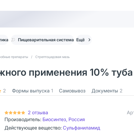
тика
Пищеварительная система
Ещё
робные препараты
/
Стрептоцидовая мазь
ного применения 10% туба 2
2
Формы выпуска
1
Самовывоз
Документы
2
2 отзыва
Ар
Производитель:
Биосинтез, Россия
Действующее вещество:
Сульфаниламид