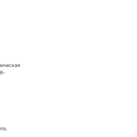
ническая
-6-
та,