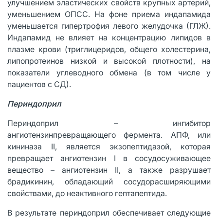
улучшением эластических свойств крупных артерий,
уменьшением ОПСС. На фоне приема индапамида
уменьшается гипертрофия левого желудочка (ГЛЖ).
Индапамид не влияет на концентрацию липидов в
плазме крови (триглицеридов, общего холестерина,
липопротеинов низкой и высокой плотности), на
показатели углеводного обмена (в том числе у
пациентов с СД).
Периндоприл
Периндоприл – ингибитор
ангиотензинпревращающего фермента. АПФ, или
кининаза II, является экзопептидазой, которая
превращает ангиотензин I в сосудосуживающее
вещество – ангиотензин II, а также разрушает
брадикинин, обладающий сосудорасширяющими
свойствами, до неактивного гептапептида.
В результате периндоприл обеспечивает следующие