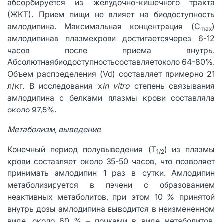
абсорбируется из желудочно-кишечного тракта
(ЖКТ). Прием пищи не влияет на биодоступность
амлодипина. Максимальная концентрация (C
)
max
амлодипинав плазмекрови достигаетсячерез 6-12
часов после приема внутрь.
Абсолютнаябиодоступностьсоставляетоколо 64-80%.
Объем распределения (Vd) составляет примерно 21
л/кг. В исследования х
in vitro
степень связывания
амлодипина с белками плазмы крови составляла
около 97,5%.
Метаболизм, выведение
Конечный период полувыведения (T
) из плазмы
1/2
крови составляет около 35-50 часов, что позволяет
принимать амлодипин 1 раз в сутки. Амлодипин
метаболизируется в печени с образованием
неактивных метаболитов, при этом 10 % принятой
внутрь дозы амлодипина выводится в неизмененном
виде, около 60 % – почками в виде метаболитов.