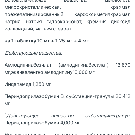
микрокристаллическая, крахмал
прежелатинизированный, карбоксиметилкрахмал
натрия, натрия гидрокарбонат, кремния диоксид
коллоидный, магния стеарат
на 1 таблетку 10 мг + 1,25 мг + 4 мг
Действующие вещества:
Амлодипинабезилат (амлодипинабесилат) 13,870
мг,эквивалентно амлодипину10,000 мг
Индапамид 1,250 мг
Периндоприлаэрбумин В, субстанция-гранулы 20,412
мг
[
Действующее вещество субстанции-гранул:
Периндоприлаэрбумин 4,000 мг
Вспомогательные вещества субстанции-гранул: