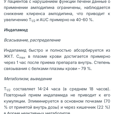
У пациентов с нарушением функции печени данные о
применении амлодипина ограничены, наблюдается
снижение клиренса амлодипина, что приводит к
увеличению T
и AUC примерно на 40-60 %.
1/2
Индапамид
Всасывание, распределение
Индапамид быстро и полностью абсорбируется из
ЖКТ. C
в плазме крови достигается примерно
max
через 1 час после приема препарата внутрь. Степень
связывания с белками плазмы крови – 79 %.
Метаболизм, выведение
T
составляет 14-24 часа (в среднем 18 часов).
1/2
Повторный прием индапамида не приводит к его
кумуляции. Элиминируется в основном почками (70
% от принятой внутрь дозы) и через кишечник (22 %)
в форме неактивных метаболитов.