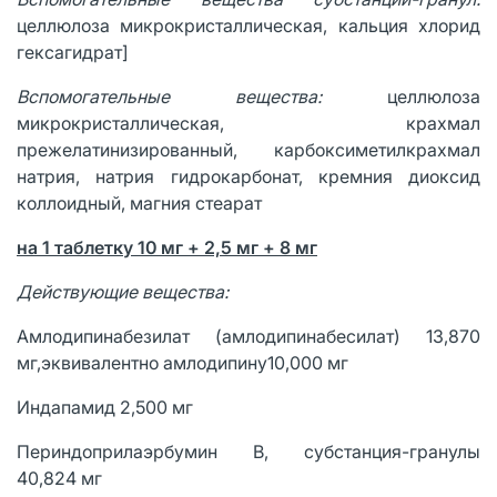
целлюлоза микрокристаллическая, кальция хлорид
гексагидрат]
Вспомогательные вещества:
целлюлоза
микрокристаллическая, крахмал
прежелатинизированный, карбоксиметилкрахмал
натрия, натрия гидрокарбонат, кремния диоксид
коллоидный, магния стеарат
на 1 таблетку 10 мг + 2,5 мг + 8 мг
Действующие вещества:
Амлодипинабезилат (амлодипинабесилат) 13,870
мг,эквивалентно амлодипину10,000 мг
Индапамид 2,500 мг
Периндоприлаэрбумин В, субстанция-гранулы
40,824 мг