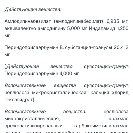
Действующие вещества:
Амлодипинабезилат (амлодипинабесилат) 6,935 мг,
эквивалентно амлодипину 5,000 мг Индапамид 1,250
мг
Периндоприлаэрбумин В, субстанция-гранулы 20,412
мг
[
Действующее вещество субстанции-гранул:
Периндоприлаэрбумин 4,000 мг
Вспомогательные вещества субстанции-гранул:
целлюлоза микрокристаллическая, кальция хлорид
гексагидрат]
Вспомогательные вещества:
целлюлоза
микрокристаллическая, крахмал
прежелатинизированный, карбоксиметилкрахмал
натрия, натрия гидрокарбонат, кремния диоксид