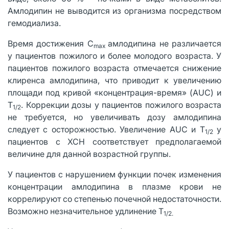
Амлодипин не выводится из организма посредством
гемодиализа.
Время достижения C
амлодипина не различается
max
у пациентов пожилого и более молодого возраста. У
пациентов пожилого возраста отмечается снижение
клиренса амлодипина, что приводит к увеличению
площади под кривой «концентрация-время» (AUC) и
T
. Коррекции дозы у пациентов пожилого возраста
1/2
не требуется, но увеличивать дозу амлодипина
следует с осторожностью. Увеличение AUC и T
у
1/2
пациентов с ХСН соответствует предполагаемой
величине для данной возрастной группы.
У пациентов с нарушением функции почек изменения
концентрации амлодипина в плазме крови не
коррелируют со степенью почечной недостаточности.
Возможно незначительное удлинение T
1/2.