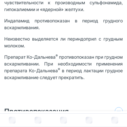
чувствительности к производным сульфонамида,
гипокалиемии и «ядерной» желтухи.
Индапамид противопоказан в период грудного
вскармливания.
Неизвестно выделяется ли периндоприл с грудным
молоком.
®
Препарат Ко-Дальнева
противопоказан при грудном
вскармливании. При необходимости применения
®
препарата Ко-Дальнева
в период лактации грудное
вскармливание следует прекратить.
Противопоказания
В корзину за
1 989
руб.
Повышенная чувствительность к амлодипину