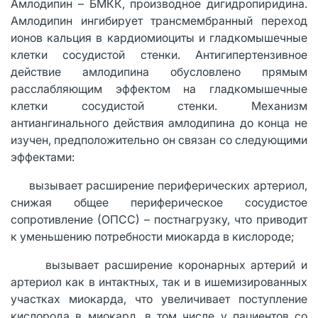
Амлодипин – БМКК, производное дигидропиридина.
Амлодипин ингибирует трансмембранный переход
ионов кальция в кардиомиоциты и гладкомышечные
клетки сосудистой стенки. Антигипертензивное
действие амлодипина обусловлено прямым
расслабляющим эффектом на гладкомышечные
клетки сосудистой стенки. Механизм
антиангинального действия амлодипина до конца не
изучен, предположительно он связан со следующими
эффектами:
· вызывает расширение периферических артериол,
снижая общее периферическое сосудистое
сопротивление (ОПСС) – постнагрузку, что приводит
к уменьшению потребности миокарда в кислороде;
· вызывает расширение коронарных артерий и
артериол как в интактных, так и в ишемизированных
участках миокарда, что увеличивает поступление
кислорода в миокард, в том числе у пациентов со