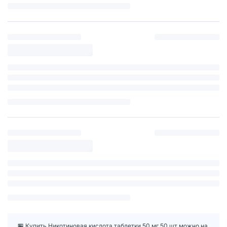
🏪 Купить Никотиновая кислота таблетки 50 мг 50 шт можно на