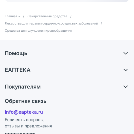
Главная
/
Лекарственные средства
/
Лекарства для терапии сердечно-сосудистых заболеваний
/
Средства для улучшения кровообращения
Помощь
Самовывоз из аптек
ЕАПТЕКА
Обмен и возврат
О компании
Что с моим заказом?
Покупателям
Карьера
Ответы на вопросы
Оплата
Поставщики
Обратная связь
Блог
Отзывы
Лицензия
info@eapteka.ru
Программа СберСпасибо
Реклама на сайте
Если есть вопросы,
отзывы и предложения
Политика конфиденциальности
Ваши товары на ЕАПТЕКЕ