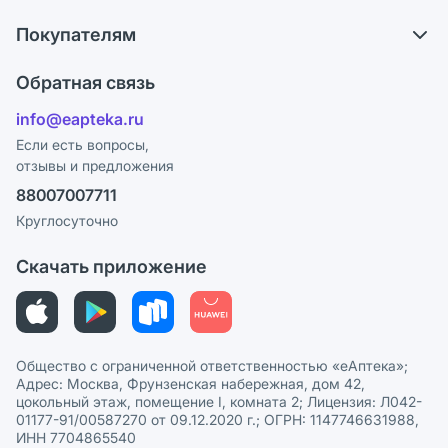
О компании
Что с моим заказом?
Покупателям
Карьера
Ответы на вопросы
Оплата
Поставщики
Обратная связь
Блог
Отзывы
Лицензия
info@eapteka.ru
Программа СберСпасибо
Реклама на сайте
Если есть вопросы,
отзывы и предложения
Политика конфиденциальности
Ваши товары на ЕАПТЕКЕ
88007007711
Пользовательское соглашение
Сотрудничество для аптек
Круглосуточно
Политика рекомендаций
СМИ о нас
Скачать приложение
Этика и соответствие
Политика в отношении обработки персональных данных
Общество с ограниченной ответственностью «еАптека»;
Адрес: Москва, Фрунзенская набережная, дом 42,
цокольный этаж, помещение I, комната 2; Лицензия: Л042-
01177-91/00587270 от 09.12.2020 г.; ОГРН: 1147746631988,
ИНН 7704865540