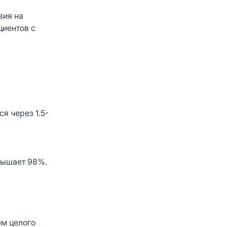
вия на
циентов с
я через 1.5-
вышает 98%.
ем целого