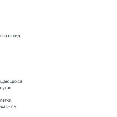
леза оксид
ращающихся
внутрь
летки
ез 5-7 ч