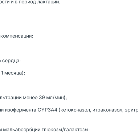
ти и в период лактации.
екомпенсации;
а сердца;
1 месяца);
льтрации менее 39 мл/мин);
 изофермента CYP3A4 (кетоконазол, итраконазол, эритр
м мальабсорбции глюкозы/галактозы;