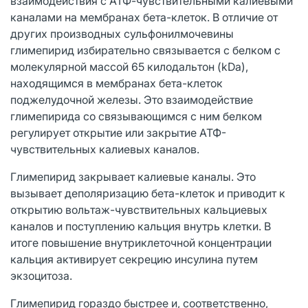
взаимодействия с АТФ-чувствительными калиевыми
каналами на мембранах бета-клеток. В отличие от
других производных сульфонилмочевины
глимепирид избирательно связывается с белком с
молекулярной массой 65 килодальтон (kDa),
находящимся в мембранах бета-клеток
поджелудочной железы. Это взаимодействие
глимепирида со связывающимся с ним белком
регулирует открытие или закрытие АТФ-
чувствительных калиевых каналов.
Глимепирид закрывает калиевые каналы. Это
вызывает деполяризацию бета-клеток и приводит к
открытию вольтаж-чувствительных кальциевых
каналов и поступлению кальция внутрь клетки. В
итоге повышение внутриклеточной концентрации
кальция активирует секрецию инсулина путем
экзоцитоза.
Глимепирид гораздо быстрее и, соответственно,