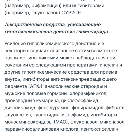
(например, рифампицин) или ингибиторами
(например, флуконазол) CYP2С9.
Лекарственные средства, усиливающие
гипогликемическое действие глимепирида
Усиление гипогликемического действия и в
некоторых случаях связанное с этим возможное
развитие гипогликемии может наблюдаться при
сочетании со следующими препаратами: инсулин и
другие гипогликемические средства для приема
внутрь, ингибиторы ангиотензинпревращающего
фермента (АПФ), анаболические стероиды и
мужские половые гормоны, хлорамфеникол,
производные кумарина, циклофосфамид,
дизопирамид, фенфлурамин, фенирамидол, фибраты,
флуоксетин, гуанетидин, ифосфамид, ингибиторы
моноаминооксидазы (МАО), флуконазол, миконазол,
парааминосалициловая кислота, пентоксифиллин