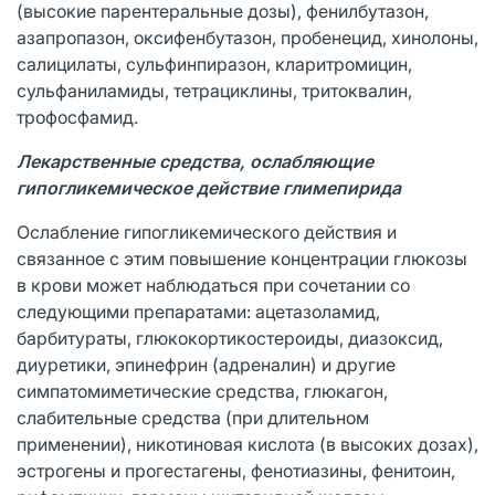
(высокие парентеральные дозы), фенилбутазон,
азапропазон, оксифенбутазон, пробенецид, хинолоны,
салицилаты, сульфинпиразон, кларитромицин,
сульфаниламиды, тетрациклины, тритоквалин,
трофосфамид.
Лекарственные средства, ослабляющие
гипогликемическое действие глимепирида
Ослабление гипогликемического действия и
связанное с этим повышение концентрации глюкозы
в крови может наблюдаться при сочетании со
следующими препаратами: ацетазоламид,
барбитураты, глюкокортикостероиды, диазоксид,
диуретики, эпинефрин (адреналин) и другие
симпатомиметические средства, глюкагон,
слабительные средства (при длительном
применении), никотиновая кислота (в высоких дозах),
эстрогены и прогестагены, фенотиазины, фенитоин,