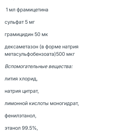
1 мл фрамицетина
сульфат 5 мг
грамицидин 50 мк
дексаметазон (в форме натрия
метасульфобензоата)500 мкг
Вспомогательные вещества:
лития хлорид,
натрия цитрат,
лимонной кислоты моногидрат,
фенилэтанол,
этанол 99.5%,