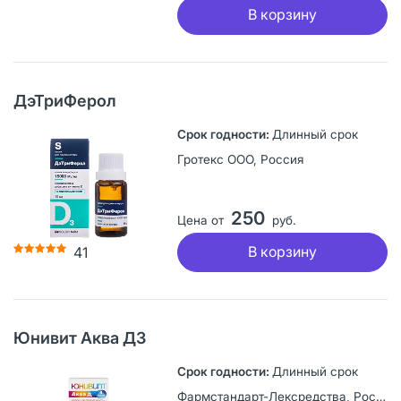
В корзину
ДэТриФерол
Длинный срок
Гротекс ООО, Россия
250
Цена от
руб.
В корзину
41
Юнивит Аква Д3
Длинный срок
Фармстандарт-Лексредства, Россия