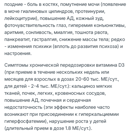
поздние - боль в костях, помутнение мочи (появление
в моче гиалиновых цилиндров, протеинурии,
лейкоцитурии), повышение АД, кожный зуд,
фоточувствительность глаз, гиперемия конъюнктивы,
аритмия, сонливость, миалгия, тошнота рвота,
панкреатит, гастралгия, снижение массы тела; редко
- изменения психики (вплоть до развития психоза) и
настроения.
Симптомы хронической передозировки витамина D3
(при приеме в течение нескольких недель или
месяцев для взрослых в дозах 20-60 тыс. МЕ/сут.,
для детей - 2-4 тыс. МЕ/сут.): кальциноз мягких
тканей, почек, легких, кровеносных сосудов,
повышение АД, почечная и сердечная
недостаточность (эти эффекты наиболее часто
возникают при присоединении к гиперкальциемии
гиперфосфатемии), нарушение роста у детей
(длительный прием в дозе 1.8 МЕ/сут.).