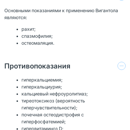
Основными показаниями к применению Вигантола
являются:
рахит;
спазмофилия;
остеомаляция.
Противопоказания
гиперкальциемия;
гиперкальциурия;
кальциевый нефроуролитиаз;
тиреотоксикоз (вероятность
гиперчувствительности);
почечная остеодистрофия с
гиперфосфатемией;
гипервитаминоз D;