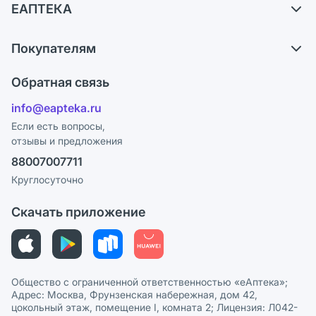
ЕАПТЕКА
Обмен и возврат
О компании
Что с моим заказом?
Покупателям
Карьера
Ответы на вопросы
Оплата
Поставщики
Обратная связь
Блог
Отзывы
Лицензия
info@eapteka.ru
Программа СберСпасибо
Реклама на сайте
Если есть вопросы,
отзывы и предложения
Политика конфиденциальности
Ваши товары на ЕАПТЕКЕ
88007007711
Пользовательское соглашение
Сотрудничество для аптек
Круглосуточно
Политика рекомендаций
СМИ о нас
Скачать приложение
Этика и соответствие
Политика в отношении обработки персональных данных
Общество с ограниченной ответственностью «еАптека»;
Адрес: Москва, Фрунзенская набережная, дом 42,
цокольный этаж, помещение I, комната 2; Лицензия: Л042-