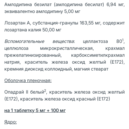
Амлодипина безилат (амлодипина бесилат) 6,94 мг,
эквивалентно амлодипину 5,00 мг
Лозартан А, субстанция-гранулы 163,55 мг, содержит
лозартана калия 50,00 мг
1
Вспомогательные вещества
: целлактоза 80
,
целлюлоза микрокристаллическая, крахмал
прежелатинизированный, карбоксиметилкрахмал
натрия, краситель железа оксид желтый (Е172),
кремния диоксид коллоидный, магния стеарат
Оболочка пленочная:
2
Опадрай II белый
, краситель железа оксид желтый
(Е172), краситель железа оксид красный (Е172)
на 1 таблетку 5 мг + 100 мг
Ядро: