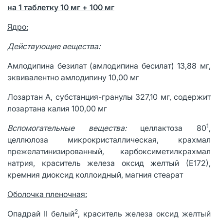
на 1 таблетку 10 мг + 100 мг
Ядро
:
Действующие вещества:
Амлодипина безилат (амлодипина бесилат) 13,88 мг,
эквивалентно амлодипину 10,00 мг
Лозартан А, субстанция-гранулы 327,10 мг, содержит
лозартана калия 100,00 мг
1
Вспомогательные вещества:
целлактоза 80
,
целлюлоза микрокристаллическая, крахмал
прежелатинизированный, карбоксиметилкрахмал
натрия, краситель железа оксид желтый (Е172),
кремния диоксид коллоидный, магния стеарат
Оболочка пленочная:
2
Опадрай II белый
, краситель железа оксид желтый