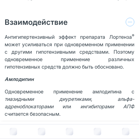
Взаимодействие
®
Антигипертензивный эффект препарата Лортенза
может усиливаться при одновременном применении
с другими гипотензивными средствами. Поэтому
одновременное применение различных
гипотензивных средств должно быть обосновано.
Амлодипин
Одновременное применение амлодипина с
тиазидными диуретиками, альфа-
адреноблокаторами
или
ингибиторами АПФ
считается безопасным.
В отличие от других БМКК клинически значимого
В корзину за
657
руб.
взаимодействия амлодипина (III поколение БМКК) не