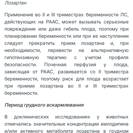
Лозартан
Применение во II и III триместрах беременности ЛС,
действующих на РААС, может вызывать серьезные
повреждения или даже гибель плода, поэтому при
планировании беременности или при ее наступлении
следует прекратить прием лозартана и, при
необходимости, перевести на альтернативную
гипотензивную терапию с учетом профиля
безопасности. Почечная перфузия у плода,
зависящая от РААС, развивается со II триместра
беременности, поэтому риск для плода возрастает
при приеме лозартана во II и III триместрах
беременности.
Период грудного вскармливания
В доклинических исследованиях у животных
отмечались значительные концентрации амлодипина
и/или активного метаболита лозартана в грудном