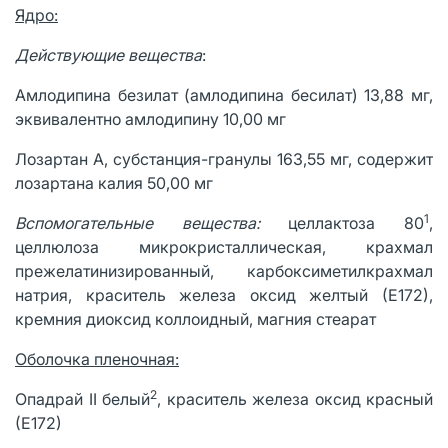
Ядро:
Действующие вещества
:
Амлодипина безилат (амлодипина бесилат) 13,88 мг,
эквивалентно амлодипину 10,00 мг
Лозартан А, субстанция-гранулы 163,55 мг, содержит
лозартана калия 50,00 мг
1
Вспомогательные вещества:
целлактоза 80
,
целлюлоза микрокристаллическая, крахмал
прежелатинизированный, карбоксиметилкрахмал
натрия, краситель железа оксид желтый (Е172),
кремния диоксид коллоидный, магния стеарат
Оболочка пленочная:
2
Опадрай II белый
, краситель железа оксид красный
(Е172)