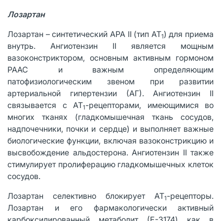
Лозартан
Лозартан – синтетический АРА II (тип АТ
) для приема
1
внутрь. Ангиотензин II является мощным
вазоконстриктором, основным активным гормоном
РААС и важным определяющим
патофизиологическим звеном при развитии
артериальной гипертензии (АГ). Ангиотензин II
связывается с АТ
-рецепторами, имеющимися во
1
многих тканях (гладкомышечная ткань сосудов,
надпочечники, почки и сердце) и выполняет важные
биологические функции, включая вазоконстрикцию и
высвобождение альдостерона. Ангиотензин II также
стимулирует пролиферацию гладкомышечных клеток
сосудов.
Лозартан селективно блокирует АТ
-рецепторы.
1
Лозартан и его фармакологически активный
карбоксилированный метаболит (Е-3174) как в