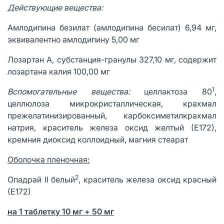
Действующие вещества:
Амлодипина безилат (амлодипина бесилат) 6,94 мг,
эквивалентно амлодипину 5,00 мг
Лозартан А, субстанция-гранулы 327,10 мг, содержит
лозартана калия 100,00 мг
1
Вспомогательные вещества:
целлактоза 80
,
целлюлоза микрокристаллическая, крахмал
прежелатинизированный, карбоксиметилкрахмал
натрия, краситель железа оксид желтый (Е172),
кремния диоксид коллоидный, магния стеарат
Оболочка пленочная:
2
Опадрай II белый
, краситель железа оксид красный
(Е172)
на 1 таблетку 10 мг + 50 мг