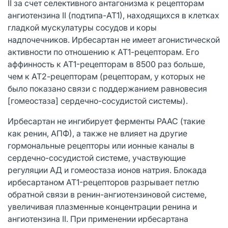
II за счет селективного антагонизма к рецепторам
ангиотензина II (подтипа-AT1), находящихся в клетках
гладкой мускулатуры сосудов и коры
надпочечников. Ирбесартан не имеет агонистической
активности по отношению к АТ1-рецепторам. Его
аффинность к AT1-рецепторам в 8500 раз больше,
чем к АТ2-рецепторам (рецепторам, у которых не
было показано связи с поддержанием равновесия
[гомеостаза] сердечно-сосудистой системы).
Ирбесартан не ингибирует ферменты РААС (такие
как ренин, АПФ), а также не влияет на другие
гормональные рецепторы или ионные каналы в
сердечно-сосудистой системе, участвующие
регуляции АД и гомеостаза ионов натрия. Блокада
ирбесартаном AT1-рецепторов разрывает петлю
обратной связи в ренин-ангиотензиновой системе,
увеличивая плазменные концентрации ренина и
ангиотензина II. При применении ирбесартана