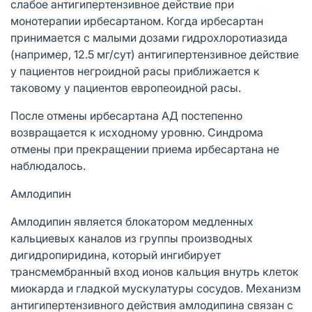
слабое антигипертензивное действие при
монотерапии ирбесартаном. Когда ирбесартан
принимается с малыми дозами гидрохлоротиазида
(например, 12.5 мг/сут) антигипертензивное действие
у пациентов негроидной расы приближается к
таковому у пациентов европеоидной расы.
После отмены ирбесартана АД постепенно
возвращается к исходному уровню. Синдрома
отмены при прекращении приема ирбесартана не
наблюдалось.
Амлодипин
Амлодипин является блокатором медленных
кальциевых каналов из группы производных
дигидропиридина, который ингибирует
трансмембранный вход ионов кальция внутрь клеток
миокарда и гладкой мускулатуры сосудов. Механизм
антигипертензивного действия амлодипина связан с