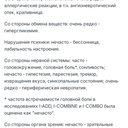
аллергические реакции, в т.ч. ангионевротический
отек, крапивница.
Со стороны обмена веществ: очень редко -
гипергликемия.
Нарушения психики: нечасто - бессонница,
лабильность настроения.
Со стороны нервной системы: часто -
головокружение, головная боль*, сонливость;
нечасто - гипестезия, парестезия, тремор,
извращения вкуса, синкопальные состояния; очень
редко - периферическая невропатия.
* частота встречаемости головной боли в
исследованиях I-ADD, I-COMBINE и I-СОМВО была
оценена как "нечасто".
Со стороны органа зрения: нечасто - зрительные