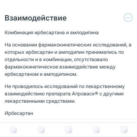
Взаимодействие
Комбинация ирбесартана и амлодипина
На основании фармакокинетических исследований, в
которых ирбесартан и амлодипин принимались по
отдельности и в комбинации, отсутствовало
фармакокинетическое взаимодействие между
ирбесартаном и амлодипином.
Не проводилось исследований по лекарственному
взаимодействию препарата Апроваск® с другими
лекарственными средствами.
Ирбесартан
На основании данных исследований in vitro не
В корзину за
1 186
руб.
следует ожидать возникновения какого-либо