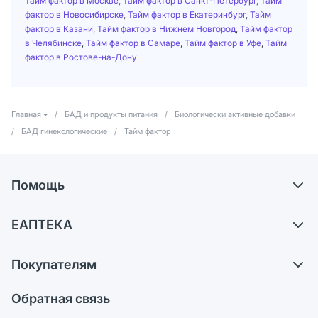
Тайм фактор в Москве
,
Тайм фактор в Санкт-Петербург
,
Тайм
фактор в Новосибирске
,
Тайм фактор в Екатеринбург
,
Тайм
фактор в Казани
,
Тайм фактор в Нижнем Новгород
,
Тайм фактор
в Челябинске
,
Тайм фактор в Самаре
,
Тайм фактор в Уфе
,
Тайм
фактор в Ростове-на-Дону
Главная
/
БАД и продукты питания
/
Биологически активные добавки
/
БАД гинекологические
/
Тайм фактор
Помощь
Самовывоз из аптек
ЕАПТЕКА
Обмен и возврат
О компании
Что с моим заказом?
Покупателям
Карьера
Ответы на вопросы
Оплата
Поставщики
Обратная связь
Блог
Отзывы