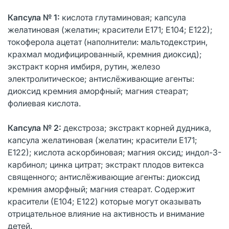
Капсула № 1:
кислота глутаминовая; капсула
желатиновая (желатин; красители Е171; Е104; Е122);
токоферола ацетат (наполнители: мальтодекстрин,
крахмал модифицированный, кремния диоксид);
экстракт корня имбиря, рутин, железо
электролитическое; антислёживающие агенты:
диоксид кремния аморфный; магния стеарат;
фолиевая кислота.
Капсула №
2:
декстроза; экстракт корней дудника,
капсула желатиновая (желатин; красители Е171;
Е122); кислота аскорбиновая; магния оксид; индол-3-
карбинол; цинка цитрат; экстракт плодов витекса
священного; антислёживающие агенты: диоксид
кремния аморфный; магния стеарат. Содержит
красители (Е104; Е122) которые могут оказывать
отрицательное влияние на активность и внимание
детей.