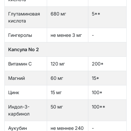
Глутаминовая
680 мг
5**
кислота
Гингеролы
не менее 3 мг
-
Капсула No 2
Витамин С
120 мг
200*
Магний
60 мг
15*
Цинк
15 мг
100*
Индол-3-
50 мг
100**
карбинол
Аукубин
не меннее 240
-