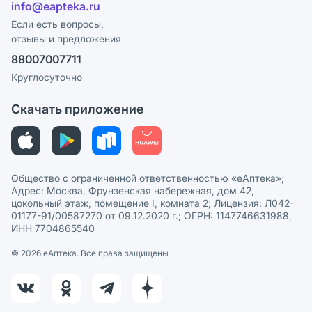
Лицензия
info@eapteka.ru
Программа СберСпасибо
Реклама на сайте
Если есть вопросы,
отзывы и предложения
Политика конфиденциальности
Ваши товары на ЕАПТЕКЕ
88007007711
Пользовательское соглашение
Сотрудничество для аптек
Круглосуточно
Политика рекомендаций
СМИ о нас
Скачать приложение
Этика и соответствие
Политика в отношении обработки персональных данных
Общество с ограниченной ответственностью «еАптека»;
Адрес: Москва, Фрунзенская набережная, дом 42,
цокольный этаж, помещение I, комната 2; Лицензия: Л042-
01177-91/00587270 от 09.12.2020 г.; ОГРН: 1147746631988,
ИНН 7704865540
© 2026 eАптека. Все права защищены